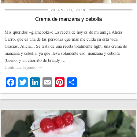
20 ENERO, 2019
Crema de manzana y cebolla
Mis queridos «glamcooks»: La receta de hoy es de mi amiga Alicia
Carro, que es una de las personas que más me cuida en esta vida.
Gracias, Alicia… Se trata de una receta totalmente light, una crema de
manzana y cebolla, ya que lleva solamente eso: manzana y cebolla
(bueno, y un chorrito de brandy …
Continuar leyendo
→
Fa
T
Li
E
Pi
C
ce
wi
nk
m
nt
o
bo
tte
ed
ail
er
m
ok
r
In
es
pa
t
rti
r