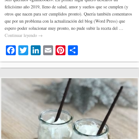
felicísimo año 2019, lleno de salud, amor y sueños que se cumplen (y
otros que nacen para ser cumplidos pronto). Quería también comentaros
que por un problema con la actualización del blog (Word Press) que
espero poder solucionar muy pronto, no pude subir la receta del …
Continuar leyendo
→
Fa
T
Li
E
Pi
C
ce
wi
nk
m
nt
o
bo
tte
ed
ail
er
m
ok
r
In
es
pa
t
rti
r