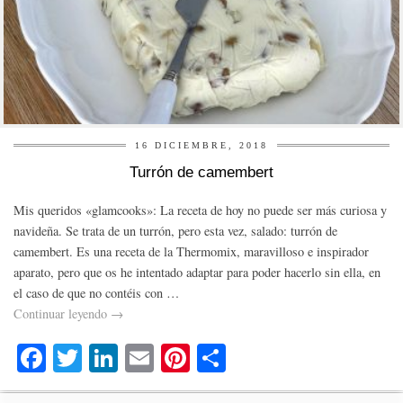
16 DICIEMBRE, 2018
Turrón de camembert
Mis queridos «glamcooks»: La receta de hoy no puede ser más curiosa y
navideña. Se trata de un turrón, pero esta vez, salado: turrón de
camembert. Es una receta de la Thermomix, maravilloso e inspirador
aparato, pero que os he intentado adaptar para poder hacerlo sin ella, en
el caso de que no contéis con …
Continuar leyendo
→
Fa
T
Li
E
Pi
C
ce
wi
nk
m
nt
o