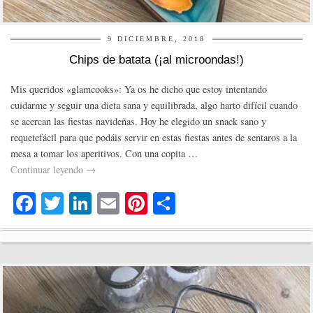
9 DICIEMBRE, 2018
Chips de batata (¡al microondas!)
Mis queridos «glamcooks»: Ya os he dicho que estoy intentando
cuidarme y seguir una dieta sana y equilibrada, algo harto difícil cuando
se acercan las fiestas navideñas. Hoy he elegido un snack sano y
requetefácil para que podáis servir en estas fiestas antes de sentaros a la
mesa a tomar los aperitivos. Con una copita …
Continuar leyendo
→
Fa
T
Li
E
Pi
C
ce
wi
nk
m
nt
o
bo
tte
ed
ail
er
m
ok
r
In
es
pa
t
rti