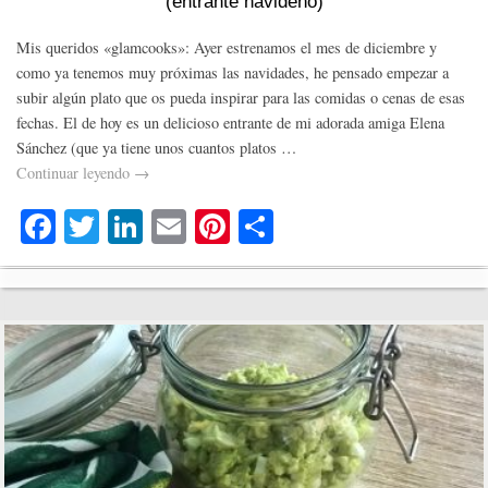
(entrante navideño)
Mis queridos «glamcooks»: Ayer estrenamos el mes de diciembre y
como ya tenemos muy próximas las navidades, he pensado empezar a
subir algún plato que os pueda inspirar para las comidas o cenas de esas
fechas. El de hoy es un delicioso entrante de mi adorada amiga Elena
Sánchez (que ya tiene unos cuantos platos …
Continuar leyendo
→
Fa
T
Li
E
Pi
C
ce
wi
nk
m
nt
o
bo
tte
ed
ail
er
m
ok
r
In
es
pa
t
rti
r