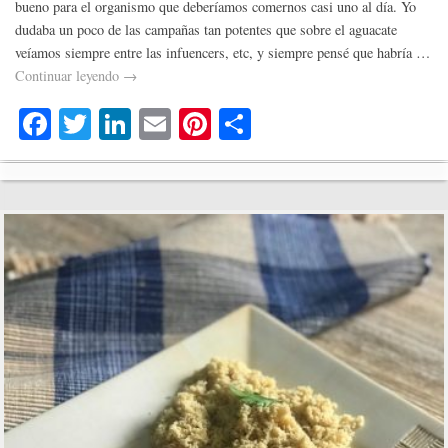
bueno para el organismo que deberíamos comernos casi uno al día. Yo
dudaba un poco de las campañas tan potentes que sobre el aguacate
veíamos siempre entre las infuencers, etc, y siempre pensé que habría …
Continuar leyendo
→
Fa
T
Li
E
Pi
C
ce
wi
nk
m
nt
o
bo
tte
ed
ail
er
m
ok
r
In
es
pa
t
rti
r