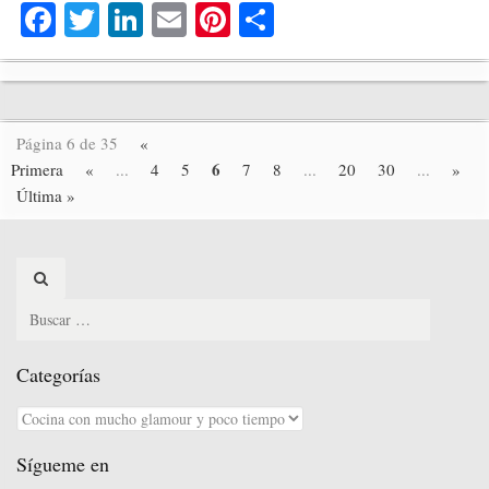
Fa
T
Li
E
Pi
C
ce
wi
nk
m
nt
o
bo
tte
ed
ail
er
m
ok
r
In
es
pa
Página 6 de 35
«
t
rti
6
Primera
«
...
4
5
7
8
...
20
30
...
»
r
Última »
Search
for:
Categorías
Categorías
Sígueme en