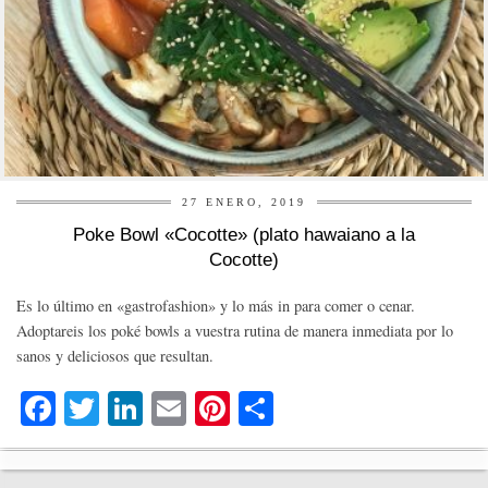
27 ENERO, 2019
Poke Bowl «Cocotte» (plato hawaiano a la
Cocotte)
Es lo último en «gastrofashion» y lo más in para comer o cenar.
Adoptareis los poké bowls a vuestra rutina de manera inmediata por lo
sanos y deliciosos que resultan.
Fa
T
Li
E
Pi
C
ce
wi
nk
m
nt
o
bo
tte
ed
ail
er
m