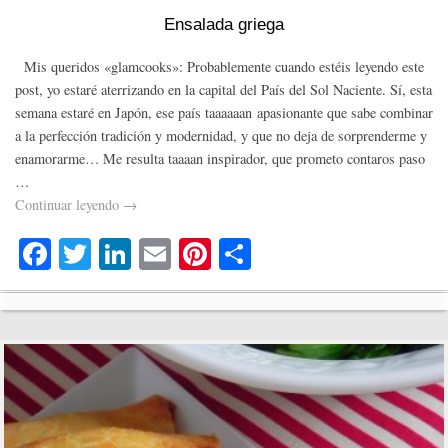
Ensalada griega
Mis queridos «glamcooks»: Probablemente cuando estéis leyendo este
post, yo estaré aterrizando en la capital del País del Sol Naciente. Sí, esta
semana estaré en Japón, ese país taaaaaan apasionante que sabe combinar
a la perfección tradición y modernidad, y que no deja de sorprenderme y
enamorarme… Me resulta taaaan inspirador, que prometo contaros paso
…
Continuar leyendo
→
Fa
T
Li
E
Pi
C
ce
wi
nk
m
nt
o
bo
tte
ed
ail
er
m
ok
r
In
es
pa
t
rti
r