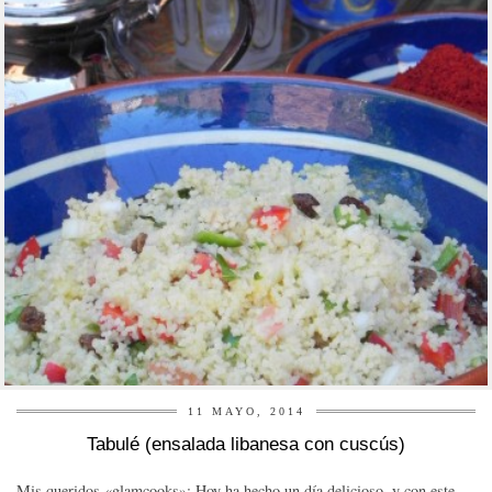
11 MAYO, 2014
Tabulé (ensalada libanesa con cuscús)
Mis queridos «glamcooks»: Hoy ha hecho un día delicioso, y con este