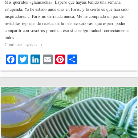
Mis queridos «glamcooks»: Espero que hayáis tenido una semana
estupenda. Yo he estado unos días en París, y lo cierto es que han sido
inspiradores… París no defrauda nunca. Me he comprado un par de
revistitas repletas de recetas de lo más evocadoras que espero poder
compartir con vosotros pronto… eso si consigo traducir correctamente
todos …
Continuar leyendo
→
Fa
T
Li
E
Pi
C
ce
wi
nk
m
nt
o
bo
tte
ed
ail
er
m
ok
r
In
es
pa
t
rti
r