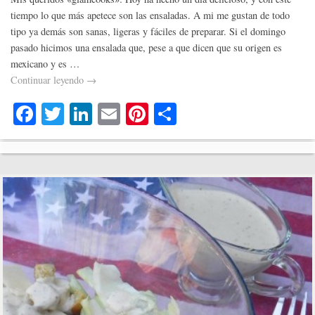
tiempo lo que más apetece son las ensaladas. A mi me gustan de todo
tipo ya demás son sanas, ligeras y fáciles de preparar. Si el domingo
pasado hicimos una ensalada que, pese a que dicen que su origen es
mexicano y es …
Continuar leyendo
→
Fa
T
Li
E
Pi
C
ce
wi
nk
m
nt
o
bo
tte
ed
ail
er
m
ok
r
In
es
pa
t
rti
r