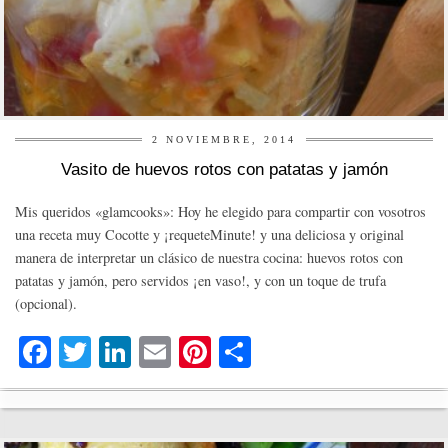
2 NOVIEMBRE, 2014
Vasito de huevos rotos con patatas y jamón
Mis queridos «glamcooks»: Hoy he elegido para compartir con vosotros
una receta muy Cocotte y ¡requeteMinute! y una deliciosa y original
manera de interpretar un clásico de nuestra cocina: huevos rotos con
patatas y jamón, pero servidos ¡en vaso!, y con un toque de trufa
(opcional).
Fa
T
Li
E
Pi
C
ce
wi
nk
m
nt
o
bo
tte
ed
ail
er
m
ok
r
In
es
pa