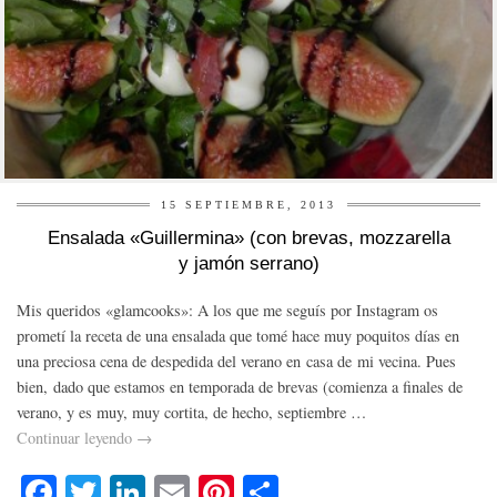
15 SEPTIEMBRE, 2013
Ensalada «Guillermina» (con brevas, mozzarella
y jamón serrano)
Mis queridos «glamcooks»: A los que me seguís por Instagram os
prometí la receta de una ensalada que tomé hace muy poquitos días en
una preciosa cena de despedida del verano en casa de mi vecina. Pues
bien, dado que estamos en temporada de brevas (comienza a finales de
verano, y es muy, muy cortita, de hecho, septiembre …
Continuar leyendo
→
Fa
T
Li
E
Pi
C