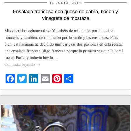
15 JUNIO, 2014
Ensalada francesa con queso de cabra, bacon y
vinagreta de mostaza
Mis queridos «glamcooks»: Ya sabéis de mi afición por la cocina
francesa, y también, de mi afición por lo verde y las ensaladas. Pues
bien, esta semana he decidido unificar esas dos pasiones en esta receta:
una ensalada francesa (digo francesa porque la primera vez que la comí
fue en París, y todavía hoy la …
Continuar leyendo
→
Fa
T
Li
E
Pi
C
ce
wi
nk
m
nt
o
bo
tte
ed
ail
er
m
ok
r
In
es
pa
t
rti
r