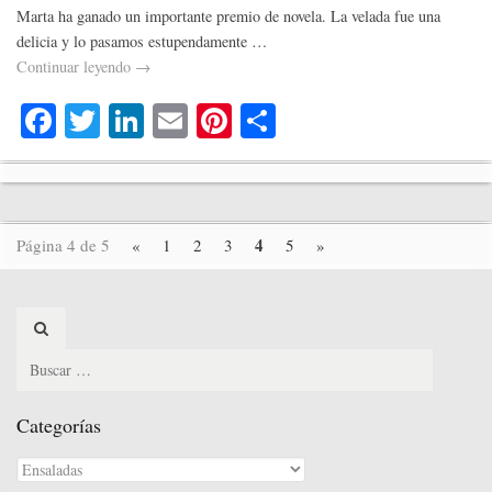
Marta ha ganado un importante premio de novela. La velada fue una
delicia y lo pasamos estupendamente …
Continuar leyendo
→
Fa
T
Li
E
Pi
C
ce
wi
nk
m
nt
o
bo
tte
ed
ail
er
m
ok
r
In
es
pa
4
Página 4 de 5
«
1
2
3
5
»
t
rti
r
Search
for:
Categorías
Categorías