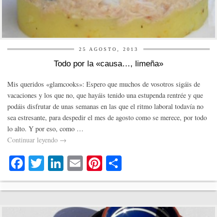
25 AGOSTO, 2013
Todo por la «causa…, limeña»
Mis queridos «glamcooks»: Espero que muchos de vosotros sigáis de
vacaciones y los que no, que hayáis tenido una estupenda rentrée y que
podáis disfrutar de unas semanas en las que el ritmo laboral todavía no
sea estresante, para despedir el mes de agosto como se merece, por todo
lo alto. Y por eso, como …
Continuar leyendo
→
Fa
T
Li
E
Pi
C
ce
wi
nk
m
nt
o
bo
tte
ed
ail
er
m
ok
r
In
es
pa