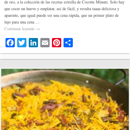
de oro, a la colección de las recetas estrella de Cocotte Minute. Solo hay
que cocer un huevo y emplatar, así de fácil, y resulta taaaa deliciosa y
aparente, que igual puede ser una cena rápida, que un primer plato de
lujo para una cena …
Continuar leyendo
→
Fa
T
Li
E
Pi
C
ce
wi
nk
m
nt
o
bo
tte
ed
ail
er
m
ok
r
In
es
pa
t
rti
r