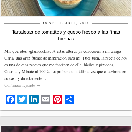
16 SEPTIEMBRE, 2018
Tartaletas de tomatitos y queso fresco a las finas
hierbas
Mis queridos «glamcooks»: A estas alturas ya conoceréis a mi amiga
Carla, una gran fuente de inspiración para mí. Pues bien, la receta de hoy
es una de esas recetas que me fascinan de ella: fáciles y pintonas,
Cocotte y Minute al 100%. La probamos la última vez que estuvimos en
su casa y directamente …
Continuar leyendo
→
Fa
T
Li
E
Pi
C
ce
wi
nk
m
nt
o
bo
tte
ed
ail
er
m
ok
r
In
es
pa