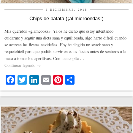
9 DICIEMBRE, 2018
Chips de batata (¡al microondas!)
Mis queridos «glamcooks»: Ya os he dicho que estoy intentando
cuidarme y seguir una dieta sana y equilibrada, algo harto difícil cuando
se acercan las fiestas navideñas. Hoy he elegido un snack sano y
requetefácil para que podáis servir en estas fiestas antes de sentaros a la
mesa a tomar los aperitivos. Con una copita …
Continuar leyendo
→
Fa
T
Li
E
Pi
C
ce
wi
nk
m
nt
o
bo
tte
ed
ail
er
m
ok
r
In
es
pa
t
rti
r