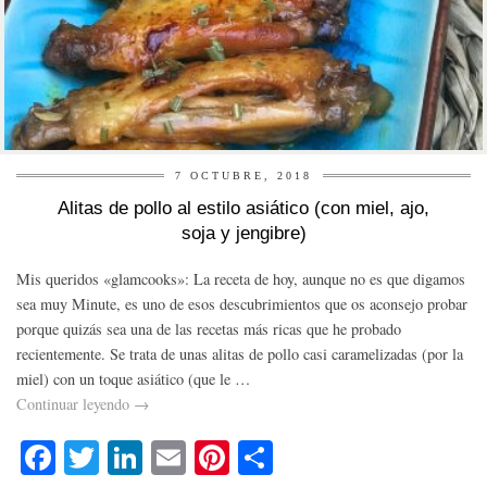
7 OCTUBRE, 2018
Alitas de pollo al estilo asiático (con miel, ajo,
soja y jengibre)
Mis queridos «glamcooks»: La receta de hoy, aunque no es que digamos
sea muy Minute, es uno de esos descubrimientos que os aconsejo probar
porque quizás sea una de las recetas más ricas que he probado
recientemente. Se trata de unas alitas de pollo casi caramelizadas (por la
miel) con un toque asiático (que le …
Continuar leyendo
→
Fa
T
Li
E
Pi
C