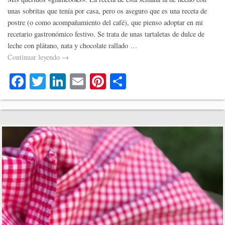
unas sobritas que tenía por casa, pero os aseguro que es una receta de
postre (o como acompañamiento del café), que pienso adoptar en mi
recetario gastronómico festivo. Se trata de unas tartaletas de dulce de
leche con plátano, nata y chocolate rallado …
Continuar leyendo
→
Fa
T
Li
E
Pi
C
ce
wi
nk
m
nt
o
bo
tte
ed
ail
er
m
ok
r
In
es
pa
t
rti
r