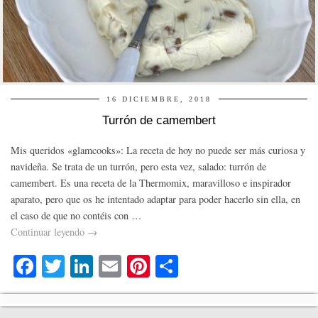
16 DICIEMBRE, 2018
Turrón de camembert
Mis queridos «glamcooks»: La receta de hoy no puede ser más curiosa y
navideña. Se trata de un turrón, pero esta vez, salado: turrón de
camembert. Es una receta de la Thermomix, maravilloso e inspirador
aparato, pero que os he intentado adaptar para poder hacerlo sin ella, en
el caso de que no contéis con …
Continuar leyendo
→
Fa
T
Li
E
Pi
C
ce
wi
nk
m
nt
o
bo
tte
ed
ail
er
m