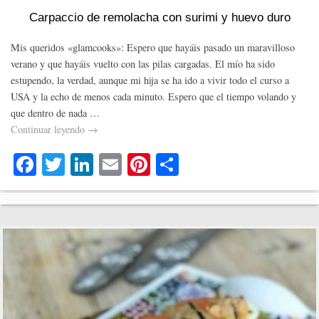
Carpaccio de remolacha con surimi y huevo duro
Mis queridos «glamcooks»: Espero que hayáis pasado un maravilloso
verano y que hayáis vuelto con las pilas cargadas. El mío ha sido
estupendo, la verdad, aunque mi hija se ha ido a vivir todo el curso a
USA y la echo de menos cada minuto. Espero que el tiempo volando y
que dentro de nada …
Continuar leyendo
→
Fa
T
Li
E
Pi
C
ce
wi
nk
m
nt
o
bo
tte
ed
ail
er
m
ok
r
In
es
pa
t
rti
r