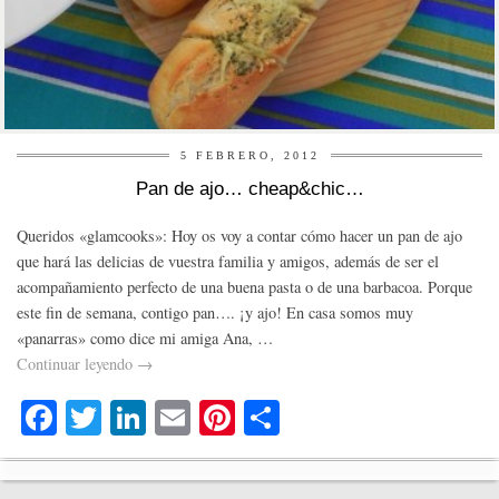
5 FEBRERO, 2012
Pan de ajo… cheap&chic…
Queridos «glamcooks»: Hoy os voy a contar cómo hacer un pan de ajo
que hará las delicias de vuestra familia y amigos, además de ser el
acompañamiento perfecto de una buena pasta o de una barbacoa. Porque
este fin de semana, contigo pan…. ¡y ajo! En casa somos muy
«panarras» como dice mi amiga Ana, …
Continuar leyendo
→
Fa
T
Li
E
Pi
C
ce
wi
nk
m
nt
o
bo
tte
ed
ail
er
m