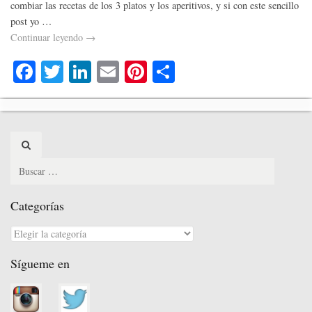
combiar las recetas de los 3 platos y los aperitivos, y si con este sencillo
post yo …
Continuar leyendo
→
Fa
T
Li
E
Pi
C
ce
wi
nk
m
nt
o
bo
tte
ed
ail
er
m
ok
r
In
es
pa
Search
t
rti
for:
r
Categorías
Categorías
Sígueme en