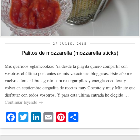
27 JULIO, 2015
Palitos de mozzarella (mozzarella sticks)
Mis queridos «glamcooks»: Ya desde la playita quiero compartir con
vosotros el último post antes de mis vacaciones bloggeras. Este año me
vuelvo a tomar libre agosto para recargar pilas y energía cocottera y
volver en septiembre cargadita de recetas muy Cocotte y muy Minute que
disfrutar con todos vosotros. Y para esta última entrada he elegido …
Continuar leyendo
→
Fa
T
Li
E
Pi
C
ce
wi
nk
m
nt
o
bo
tte
ed
ail
er
m