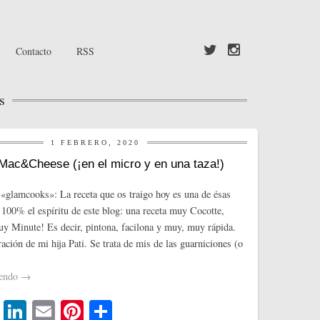
Contacto
RSS
s
1 FEBRERO, 2020
Mac&Cheese (¡en el micro y en una taza!)
«glamcooks»: La receta que os traigo hoy es una de ésas
l 100% el espíritu de este blog: una receta muy Cocotte,
y Minute! Es decir, pintona, facilona y muy, muy rápida.
ación de mi hija Pati. Se trata de mis de las guarniciones (o
yendo
→
T
Li
E
Pi
C