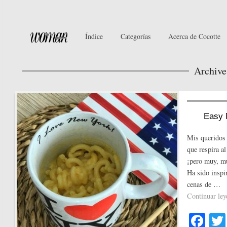
Índice
Categorías
Acerca de Cocotte
Archive
Easy 
Mis queridos 
que respira a
¡pero muy, mu
Ha sido inspir
cenas de …
Continuar le
Fa