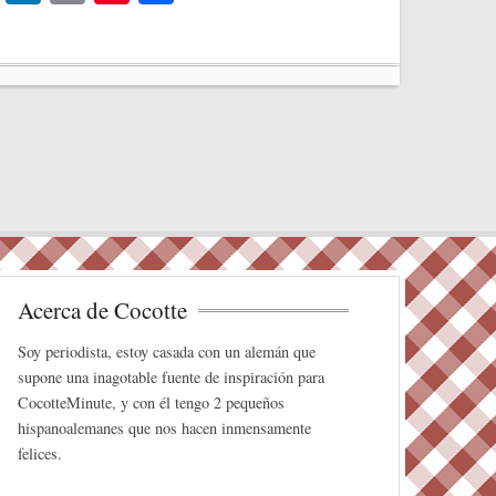
wi
nk
m
nt
o
tte
ed
ail
er
m
r
In
es
pa
t
rti
r
Acerca de Cocotte
Soy periodista, estoy casada con un alemán que
supone una inagotable fuente de inspiración para
CocotteMinute, y con él tengo 2 pequeños
hispanoalemanes que nos hacen inmensamente
felices.