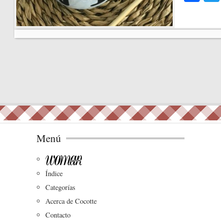
ce
bo
ok
Menú
Índice
Categorías
Acerca de Cocotte
Contacto