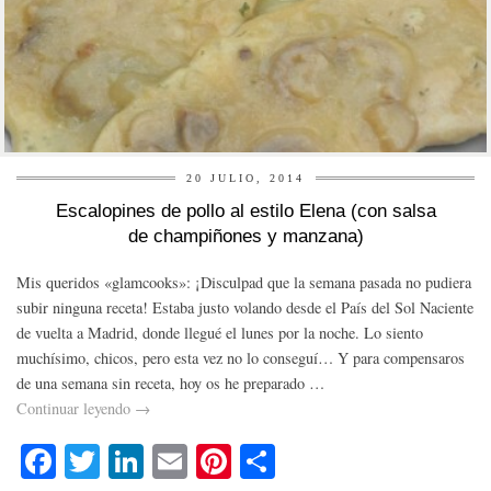
20 JULIO, 2014
Escalopines de pollo al estilo Elena (con salsa
de champiñones y manzana)
Mis queridos «glamcooks»: ¡Disculpad que la semana pasada no pudiera
subir ninguna receta! Estaba justo volando desde el País del Sol Naciente
de vuelta a Madrid, donde llegué el lunes por la noche. Lo siento
muchísimo, chicos, pero esta vez no lo conseguí… Y para compensaros
de una semana sin receta, hoy os he preparado …
Continuar leyendo
→
Fa
T
Li
E
Pi
C