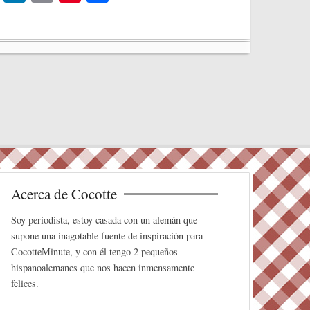
wi
nk
m
nt
o
tte
ed
ail
er
m
r
In
es
pa
t
rti
r
Acerca de Cocotte
Soy periodista, estoy casada con un alemán que
supone una inagotable fuente de inspiración para
CocotteMinute, y con él tengo 2 pequeños
hispanoalemanes que nos hacen inmensamente
felices.