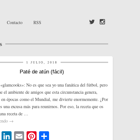
Contacto
RSS
s
1 JULIO, 2018
Paté de atún (fácil)
«glamcooks»: No es que sea yo una fanática del fútbol, pero
que el ambiente de amigos que esta circunstancia genera,
 en épocas como el Mundial, me divierte enormemente. ¿Por
s una excusa más para reunirnos. Por eso, la receta que os
 una receta de …
yendo
→
T
Li
E
Pi
C