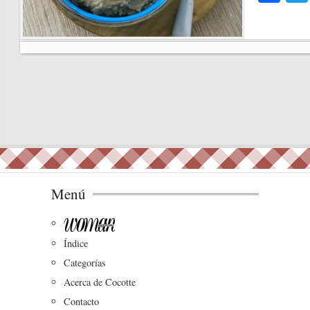
ce
bo
ok
Menú
Índice
Categorías
Acerca de Cocotte
Contacto