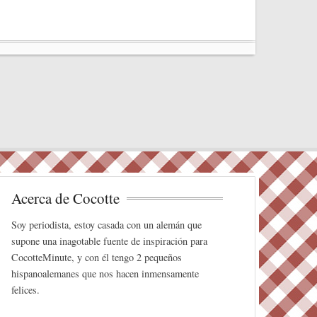
tte
ed
ail
er
m
r
In
es
pa
t
rti
r
Acerca de Cocotte
Soy periodista, estoy casada con un alemán que
supone una inagotable fuente de inspiración para
CocotteMinute, y con él tengo 2 pequeños
hispanoalemanes que nos hacen inmensamente
felices.