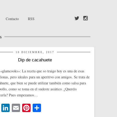
Contacto
RSS
s
10 DICIEMBRE, 2017
Dip de cacahuete
«glamcooks»: La receta que so traigo hoy es una de esas
ilonas, pero ideales para un aperitivo con amigos. Se trata de
ahuete, que bien se puede utilizar también como salsa para
pollo, como se toma en el sudeste asiático. ¿Queréis
hacerla? Pues empezamos…
T
Li
E
Pi
C
wi
nk
m
nt
o