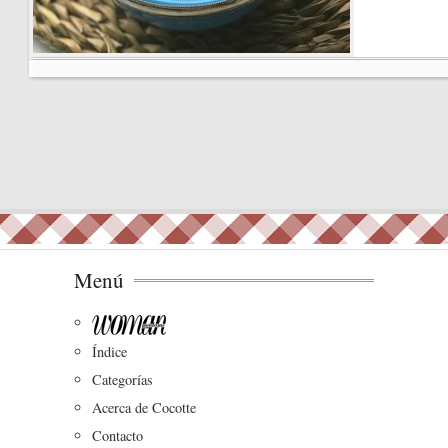
bo
ok
Menú
Índice
Categorías
Acerca de Cocotte
Contacto