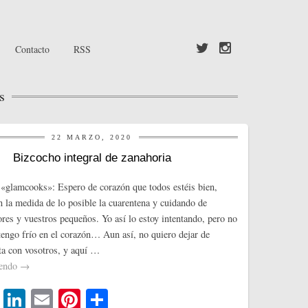
Contacto
RSS
s
22 MARZO, 2020
Bizcocho integral de zanahoria
«glamcooks»: Espero de corazón que todos estéis bien,
 la medida de lo posible la cuarentena y cuidando de
res y vuestros pequeños. Yo así lo estoy intentando, pero no
tengo frío en el corazón… Aun así, no quiero dejar de
ta con vosotros, y aquí …
yendo
→
T
Li
E
Pi
C