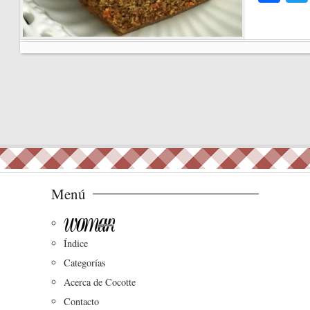
ce
bo
ok
Menú
Índice
Categorías
Acerca de Cocotte
Contacto