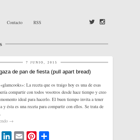
Contacto
RSS
s
7 JUNIO, 2015
aza de pan de fiesta (pull apart bread)
«glamcooks»: La receta que os traigo hoy es una de esas
uería compartir con todos vosotros desde hace tiempo y creo
l momento ideal para hacerlo. El buen tiempo invita a tener
 y ésta es una receta para compartir con ellos. Se trata de
…
yendo
→
T
Li
E
Pi
C