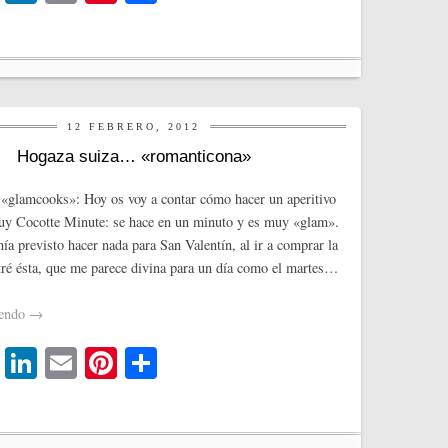
wi
nk
m
nt
o
tte
ed
ail
er
m
r
In
es
pa
t
rti
12 FEBRERO, 2012
r
Hogaza suiza… «romanticona»
«glamcooks»: Hoy os voy a contar cómo hacer un aperitivo
uy Cocotte Minute: se hace en un minuto y es muy «glam».
ía previsto hacer nada para San Valentín, al ir a comprar la
ré ésta, que me parece divina para un día como el martes…
yendo
→
T
Li
E
Pi
C
wi
nk
m
nt
o
tte
ed
ail
er
m