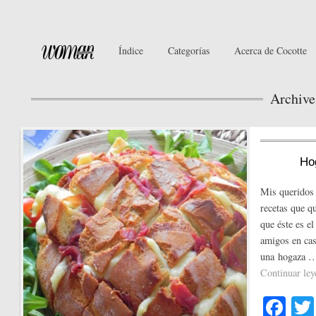
Índice
Categorías
Acerca de Cocotte
Archive
Hog
Mis queridos 
recetas que q
que éste es e
amigos en casa
una hogaza 
Continuar le
Fa