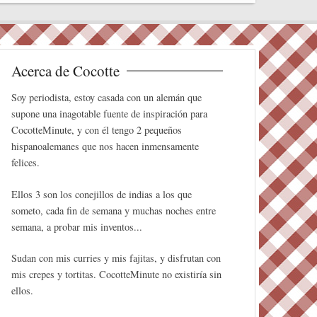
r
In
es
pa
t
rti
r
Acerca de Cocotte
Soy periodista, estoy casada con un alemán que
supone una inagotable fuente de inspiración para
CocotteMinute, y con él tengo 2 pequeños
hispanoalemanes que nos hacen inmensamente
felices.
Ellos 3 son los conejillos de indias a los que
someto, cada fin de semana y muchas noches entre
semana, a probar mis inventos...
Sudan con mis curries y mis fajitas, y disfrutan con
mis crepes y tortitas. CocotteMinute no existiría sin
ellos.