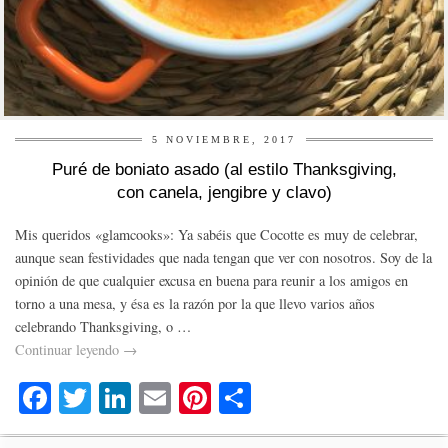
5 NOVIEMBRE, 2017
Puré de boniato asado (al estilo Thanksgiving,
con canela, jengibre y clavo)
Mis queridos «glamcooks»: Ya sabéis que Cocotte es muy de celebrar,
aunque sean festividades que nada tengan que ver con nosotros. Soy de la
opinión de que cualquier excusa en buena para reunir a los amigos en
torno a una mesa, y ésa es la razón por la que llevo varios años
celebrando Thanksgiving, o …
Continuar leyendo
→
Fa
T
Li
E
Pi
C
ce
wi
nk
m
nt
o