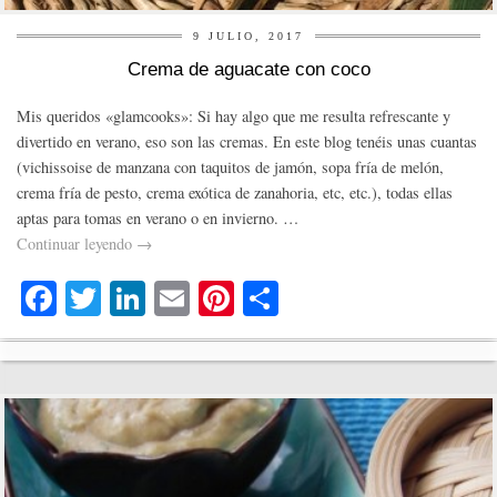
9 JULIO, 2017
Crema de aguacate con coco
Mis queridos «glamcooks»: Si hay algo que me resulta refrescante y
divertido en verano, eso son las cremas. En este blog tenéis unas cuantas
(vichissoise de manzana con taquitos de jamón, sopa fría de melón,
crema fría de pesto, crema exótica de zanahoria, etc, etc.), todas ellas
aptas para tomas en verano o en invierno. …
Continuar leyendo
→
Fa
T
Li
E
Pi
C
ce
wi
nk
m
nt
o
bo
tte
ed
ail
er
m
ok
r
In
es
pa
t
rti
r