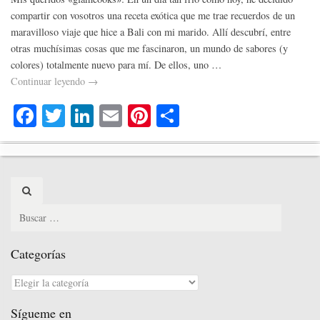
compartir con vosotros una receta exótica que me trae recuerdos de un
maravilloso viaje que hice a Bali con mi marido. Allí descubrí, entre
otras muchísimas cosas que me fascinaron, un mundo de sabores (y
colores) totalmente nuevo para mí. De ellos, uno …
Continuar leyendo
→
Fa
T
Li
E
Pi
C
ce
wi
nk
m
nt
o
bo
tte
ed
ail
er
m
ok
r
In
es
pa
Search
t
rti
for:
r
Categorías
Categorías
Sígueme en