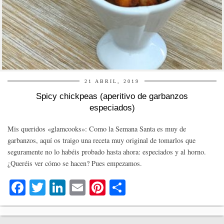
21 ABRIL, 2019
Spicy chickpeas (aperitivo de garbanzos
especiados)
Mis queridos «glamcooks»: Como la Semana Santa es muy de
garbanzos, aquí os traigo una receta muy original de tomarlos que
seguramente no lo habéis probado hasta ahora: especiados y al horno.
¿Queréis ver cómo se hacen? Pues empezamos.
Fa
T
Li
E
Pi
C
ce
wi
nk
m
nt
o
bo
tte
ed
ail
er
m