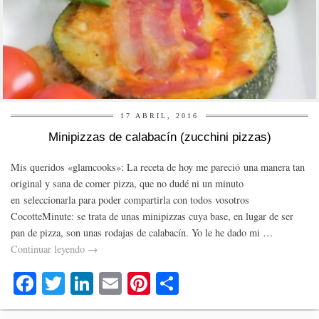
17 ABRIL, 2016
Minipizzas de calabacín (zucchini pizzas)
Mis queridos «glamcooks»: La receta de hoy me pareció una manera tan
original y sana de comer pizza, que no dudé ni un minuto
en seleccionarla para poder compartirla con todos vosotros
CocotteMinute: se trata de unas minipizzas cuya base, en lugar de ser
pan de pizza, son unas rodajas de calabacín. Yo le he dado mi …
Continuar leyendo
→
Fa
T
Li
E
Pi
C
ce
wi
nk
m
nt
o