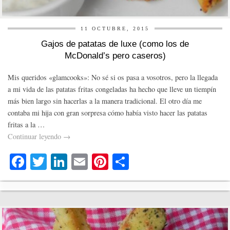
11 OCTUBRE, 2015
Gajos de patatas de luxe (como los de
McDonald’s pero caseros)
Mis queridos «glamcooks»: No sé si os pasa a vosotros, pero la llegada
a mi vida de las patatas fritas congeladas ha hecho que lleve un tiempín
más bien largo sin hacerlas a la manera tradicional. El otro día me
contaba mi hija con gran sorpresa cómo había visto hacer las patatas
fritas a la …
Continuar leyendo
→
Fa
T
Li
E
Pi
C
ce
wi
nk
m
nt
o
bo
tte
ed
ail
er
m
ok
r
In
es
pa
t
rti