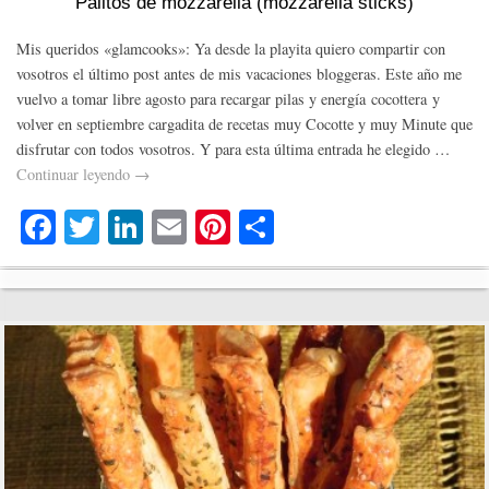
Palitos de mozzarella (mozzarella sticks)
Mis queridos «glamcooks»: Ya desde la playita quiero compartir con
vosotros el último post antes de mis vacaciones bloggeras. Este año me
vuelvo a tomar libre agosto para recargar pilas y energía cocottera y
volver en septiembre cargadita de recetas muy Cocotte y muy Minute que
disfrutar con todos vosotros. Y para esta última entrada he elegido …
Continuar leyendo
→
Fa
T
Li
E
Pi
C
ce
wi
nk
m
nt
o
bo
tte
ed
ail
er
m
ok
r
In
es
pa
t
rti
r