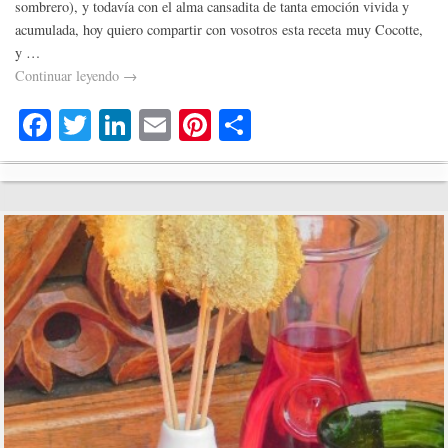
sombrero), y todavía con el alma cansadita de tanta emoción vivida y
acumulada, hoy quiero compartir con vosotros esta receta muy Cocotte,
y …
Continuar leyendo
→
Fa
T
Li
E
Pi
C
ce
wi
nk
m
nt
o
bo
tte
ed
ail
er
m
ok
r
In
es
pa
t
rti
r