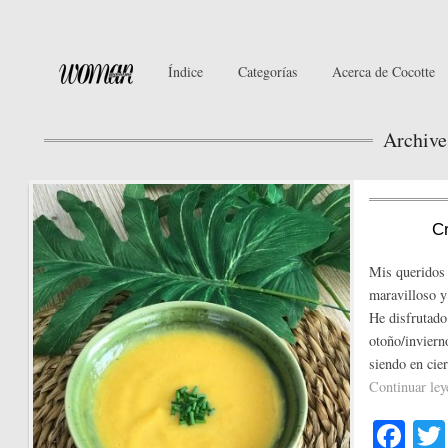
Índice
Categorías
Acerca de Cocotte
Archive
Cr
Mis queridos
maravilloso y
He disfrutado
otoño/inviern
siendo en cie
Continuar le
Fa