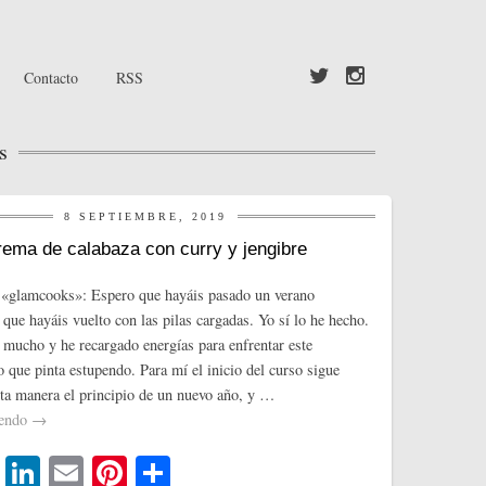
Contacto
RSS
s
8 SEPTIEMBRE, 2019
ema de calabaza con curry y jengibre
 «glamcooks»: Espero que hayáis pasado un verano
 que hayáis vuelto con las pilas cargadas. Yo sí lo he hecho.
 mucho y he recargado energías para enfrentar este
o que pinta estupendo. Para mí el inicio del curso sigue
rta manera el principio de un nuevo año, y …
yendo
→
T
Li
E
Pi
C