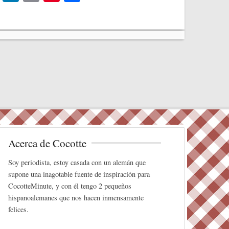
wi
nk
m
nt
o
tte
ed
ail
er
m
r
In
es
pa
t
rti
r
Acerca de Cocotte
Soy periodista, estoy casada con un alemán que
supone una inagotable fuente de inspiración para
CocotteMinute, y con él tengo 2 pequeños
hispanoalemanes que nos hacen inmensamente
felices.