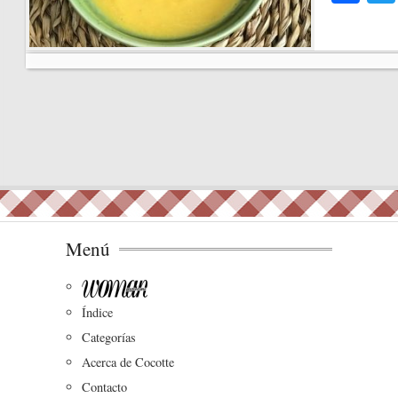
ce
bo
ok
Menú
Índice
Categorías
Acerca de Cocotte
Contacto