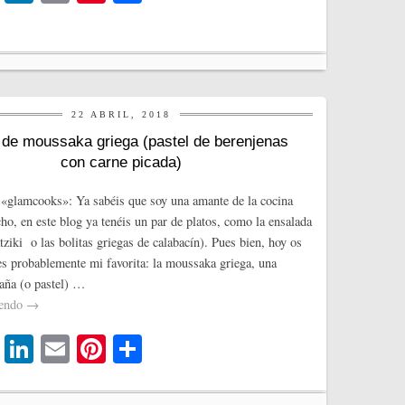
wi
nk
m
nt
o
tte
ed
ail
er
m
r
In
es
pa
t
rti
22 ABRIL, 2018
r
 de moussaka griega (pastel de berenjenas
con carne picada)
«glamcooks»: Ya sabéis que soy una amante de la cocina
cho, en este blog ya tenéis un par de platos, como la ensalada
tziki o las bolitas griegas de calabacín). Pues bien, hoy os
 es probablemente mi favorita: la moussaka griega, una
saña (o pastel) …
yendo
→
T
Li
E
Pi
C
wi
nk
m
nt
o