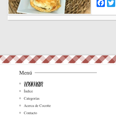
Fa
ce
bo
ok
Menú
Índice
Categorías
Acerca de Cocotte
Contacto