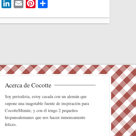
T
Li
E
Pi
C
wi
nk
m
nt
o
tte
ed
ail
er
m
r
In
es
pa
t
rti
r
Acerca de Cocotte
Soy periodista, estoy casada con un alemán que
supone una inagotable fuente de inspiración para
CocotteMinute, y con él tengo 2 pequeños
hispanoalemanes que nos hacen inmensamente
felices.