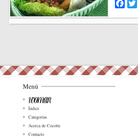
Fa
ce
bo
ok
Menú
Índice
Categorías
Acerca de Cocotte
Contacto