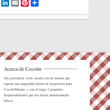
T
Li
E
Pi
C
wi
nk
m
nt
o
tte
ed
ail
er
m
r
In
es
pa
t
rti
r
Acerca de Cocotte
Soy periodista, estoy casada con un alemán que
supone una inagotable fuente de inspiración para
CocotteMinute, y con él tengo 2 pequeños
hispanoalemanes que nos hacen inmensamente
felices.