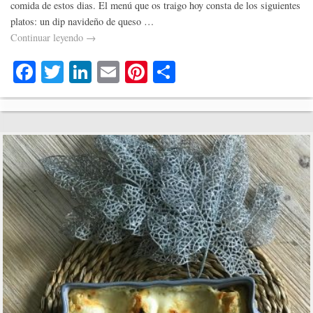
comida de estos dias. El menú que os traigo hoy consta de los siguientes
platos: un dip navideño de queso …
Continuar leyendo
→
Fa
T
Li
E
Pi
C
ce
wi
nk
m
nt
o
bo
tte
ed
ail
er
m
ok
r
In
es
pa
t
rti
r