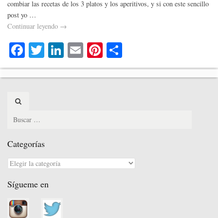
combiar las recetas de los 3 platos y los aperitivos, y si con este sencillo
post yo …
Continuar leyendo
→
Fa
T
Li
E
Pi
C
ce
wi
nk
m
nt
o
bo
tte
ed
ail
er
m
ok
r
In
es
pa
Search
t
rti
for:
r
Categorías
Categorías
Sígueme en