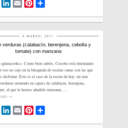
T
Li
E
Pi
C
wi
nk
m
nt
o
tte
ed
ail
er
m
r
In
es
pa
t
rti
6 MARZO, 2017
e verduras (calabacín, berenjena, cebolla y
r
tomate) con manzana
«glamcooks»: Como bien sabéis, Cocotte está intentando
or eso no cejo en la búsqueda de recetas sanas con las que
disfrutar. Éste es el caso de la receta de hoy: un tian
 verduras montado en capas) de calabacín, berenjena,
ate, al que le hemos añadido manzana, …
yendo
→
T
Li
E
Pi
C
wi
nk
m
nt
o