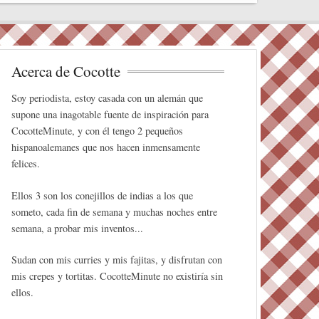
tte
ed
ail
er
m
r
In
es
pa
t
rti
r
Acerca de Cocotte
Soy periodista, estoy casada con un alemán que
supone una inagotable fuente de inspiración para
CocotteMinute, y con él tengo 2 pequeños
hispanoalemanes que nos hacen inmensamente
felices.
Ellos 3 son los conejillos de indias a los que
someto, cada fin de semana y muchas noches entre
semana, a probar mis inventos...
Sudan con mis curries y mis fajitas, y disfrutan con
mis crepes y tortitas. CocotteMinute no existiría sin
ellos.