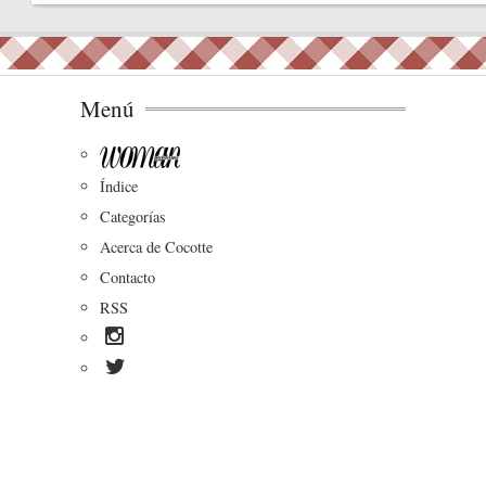
bo
ok
Menú
Índice
Categorías
Acerca de Cocotte
Contacto
RSS