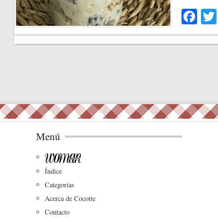
Fa
ce
bo
ok
Menú
Índice
Categorías
Acerca de Cocotte
Contacto