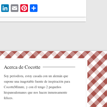
T
Li
E
Pi
C
wi
nk
m
nt
o
tte
ed
ail
er
m
r
In
es
pa
t
rti
r
Acerca de Cocotte
Soy periodista, estoy casada con un alemán que
supone una inagotable fuente de inspiración para
CocotteMinute, y con él tengo 2 pequeños
hispanoalemanes que nos hacen inmensamente
felices.