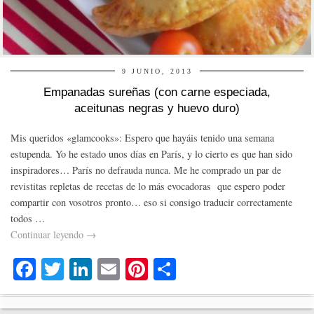
9 JUNIO, 2013
Empanadas sureñas (con carne especiada,
aceitunas negras y huevo duro)
Mis queridos «glamcooks»: Espero que hayáis tenido una semana
estupenda. Yo he estado unos días en París, y lo cierto es que han sido
inspiradores… París no defrauda nunca. Me he comprado un par de
revistitas repletas de recetas de lo más evocadoras que espero poder
compartir con vosotros pronto… eso si consigo traducir correctamente
todos …
Continuar leyendo
→
Fa
T
Li
E
Pi
C
ce
wi
nk
m
nt
o
bo
tte
ed
ail
er
m