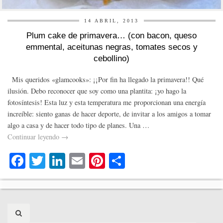
14 ABRIL, 2013
Plum cake de primavera… (con bacon, queso
emmental, aceitunas negras, tomates secos y
cebollino)
Mis queridos «glamcooks»: ¡¡Por fin ha llegado la primavera!! Qué
ilusión. Debo reconocer que soy como una plantita: ¡yo hago la
fotosíntesis! Esta luz y esta temperatura me proporcionan una energía
increíble: siento ganas de hacer deporte, de invitar a los amigos a tomar
algo a casa y de hacer todo tipo de planes. Una …
Continuar leyendo
→
Fa
T
Li
E
Pi
C
ce
wi
nk
m
nt
o
bo
tte
ed
ail
er
m
ok
r
In
es
pa
Search
for: