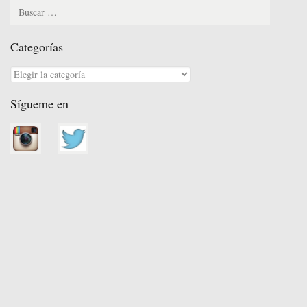
t
rti
r
Categorías
Categorías
Sígueme en