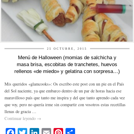
25 OCTUBRE, 2015
Menú de Halloween (momias de salchicha y
masa brisa, escobitas de tranchetes, huevos
rellenos «de miedo» y gelatina con sorpresa…)
Mis queridos «glamcooks»: Os escribo este post con un pie en el País
del Sol naciente, ya que embarco dentro de un par de horas hacia ese
maravilloso país que tanto me inspira y del que tanto aprendo cada vez
que voy, pero no quería irme sin compartir con vosotros estas recetillas
llenas de gracia …
Continuar leyendo
→
Fa
T
Li
E
Pi
C