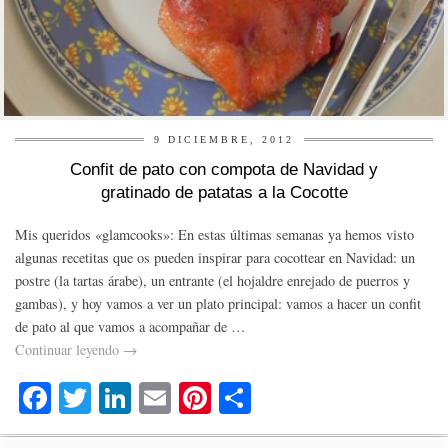
9 DICIEMBRE, 2012
Confit de pato con compota de Navidad y
gratinado de patatas a la Cocotte
Mis queridos «glamcooks»: En estas últimas semanas ya hemos visto
algunas recetitas que os pueden inspirar para cocottear en Navidad: un
postre (la tartas árabe), un entrante (el hojaldre enrejado de puerros y
gambas), y hoy vamos a ver un plato principal: vamos a hacer un confit
de pato al que vamos a acompañar de …
Continuar leyendo
→
Fa
T
Li
E
Pi
C
ce
wi
nk
m
nt
o