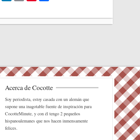
wi
nk
m
nt
o
tte
ed
ail
er
m
r
In
es
pa
t
rti
r
Acerca de Cocotte
Soy periodista, estoy casada con un alemán que
supone una inagotable fuente de inspiración para
CocotteMinute, y con él tengo 2 pequeños
hispanoalemanes que nos hacen inmensamente
felices.