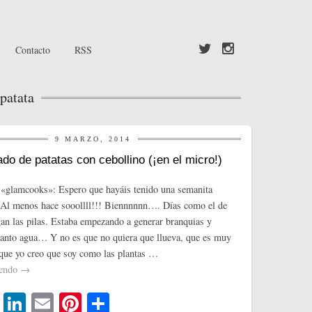
Contacto
RSS
patata
9 MARZO, 2014
ado de patatas con cebollino (¡en el micro!)
 «glamcooks»: Espero que hayáis tenido una semanita
¡Al menos hace sooollll!!! Biennnnnn…. Días como el de
an las pilas. Estaba empezando a generar branquias y
anto agua… Y no es que no quiera que llueva, que es muy
 que yo creo que soy como las plantas …
yendo
→
T
Li
E
Pi
C