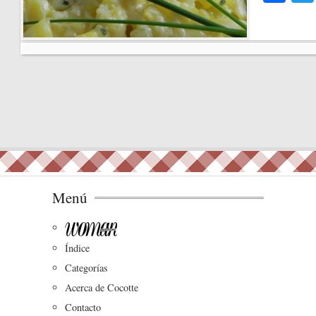
ce
bo
ok
Menú
Índice
Categorías
Acerca de Cocotte
Contacto