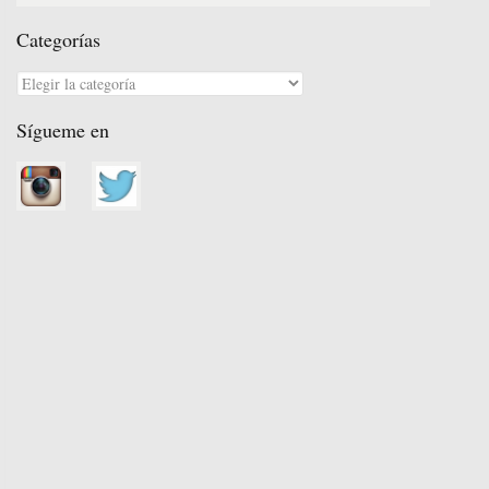
r
Categorías
Categorías
Sígueme en