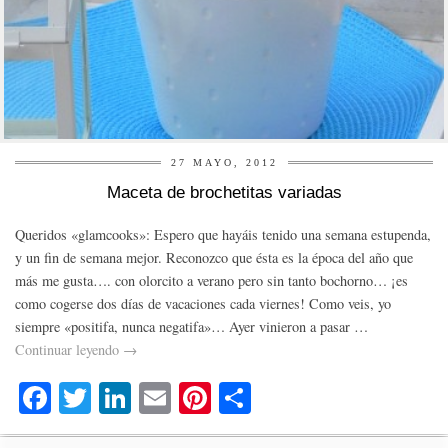
27 MAYO, 2012
Maceta de brochetitas variadas
Queridos «glamcooks»: Espero que hayáis tenido una semana estupenda,
y un fin de semana mejor. Reconozco que ésta es la época del año que
más me gusta…. con olorcito a verano pero sin tanto bochorno… ¡es
como cogerse dos días de vacaciones cada viernes! Como veis, yo
siempre «positifa, nunca negatifa»… Ayer vinieron a pasar …
Continuar leyendo
→
Fa
T
Li
E
Pi
C
ce
wi
nk
m
nt
o