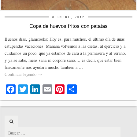
8 ENERO, 2012
Copa de huevos fritos con patatas
Buenos días, glamcooks: Hoy es, para muchos, el último día de unas
estupendas vacaciones. Mañana volvemos a las dietas, al ejercicio y a
cuidarnos un poco, que ya estamos de cara a la primavera y al verano,
y ya se sabe, mens sana in corpore sano…, es decir, que estar bien
físicamente nos ayudará mucho también a …
Continuar leyendo
→
Fa
T
Li
E
Pi
C
ce
wi
nk
m
nt
o
bo
tte
ed
ail
er
m
ok
r
In
es
pa
Search
t
rti
for: