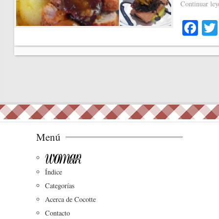
Continuar le
Fa
ce
bo
ok
Menú
Índice
Categorías
Acerca de Cocotte
Contacto