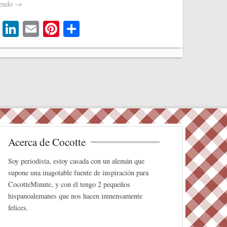
yendo
→
T
Li
E
Pi
C
wi
nk
m
nt
o
tte
ed
ail
er
m
r
In
es
pa
t
rti
r
Acerca de Cocotte
Soy periodista, estoy casada con un alemán que
supone una inagotable fuente de inspiración para
CocotteMinute, y con él tengo 2 pequeños
hispanoalemanes que nos hacen inmensamente
felices.