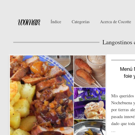
Índice
Categorías
Acerca de Cocotte
Langostinos 
Menú N
foie
Mis queridos 
Nochebuena y 
por tierras a
pasada innové
dado que tod
…