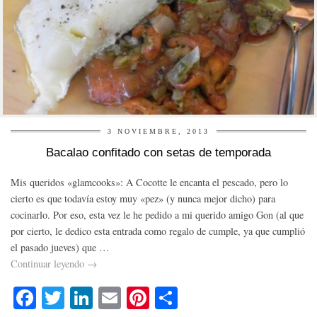
3 NOVIEMBRE, 2013
Bacalao confitado con setas de temporada
Mis queridos «glamcooks»: A Cocotte le encanta el pescado, pero lo
cierto es que todavía estoy muy «pez» (y nunca mejor dicho) para
cocinarlo. Por eso, esta vez le he pedido a mi querido amigo Gon (al que
por cierto, le dedico esta entrada como regalo de cumple, ya que cumplió
el pasado jueves) que …
Continuar leyendo
→
Fa
T
Li
E
Pi
C