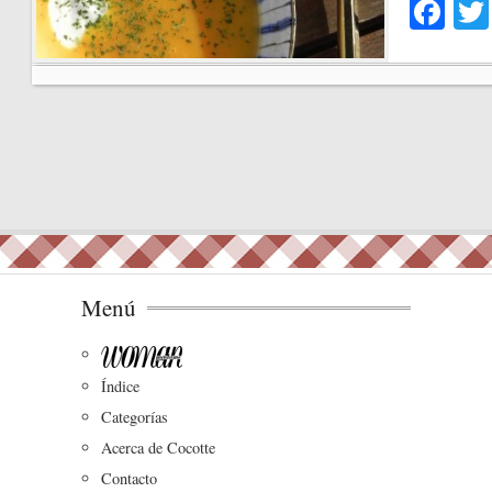
Fa
ce
bo
ok
Menú
Índice
Categorías
Acerca de Cocotte
Contacto