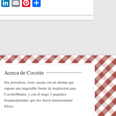
T
Li
E
Pi
C
wi
nk
m
nt
o
tte
ed
ail
er
m
r
In
es
pa
t
rti
r
Acerca de Cocotte
Soy periodista, estoy casada con un alemán que
supone una inagotable fuente de inspiración para
CocotteMinute, y con él tengo 2 pequeños
hispanoalemanes que nos hacen inmensamente
felices.