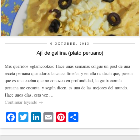
6 OCTUBRE, 2013
Ají de gallina (plato peruano)
Mis queridos «glamcooks»: Hace unas semanas colgué un post de una
receta peruana que adoro: la causa limeña, y en ella os decía que, pese a
que es una cocina que no conozco en profundidad, la gastronomía
peruana me encanta, y según dicen, es una de las mejores del mundo.
Hace unos días, esta vez …
Continuar leyendo
→
Fa
T
Li
E
Pi
C
ce
wi
nk
m
nt
o
bo
tte
ed
ail
er
m