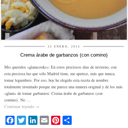
25 ENERO, 2015
Crema árabe de garbanzos (con comino)
Mis queridos «glamcooks»: En estos preciosos días de invierno, con
esta preciosa luz que sólo Madrid tiene, me apetece, más que nunca,
tomar legumbres. Por eso, hoy he elegido esta receta de nombre
totalmente inventado porque me parece una manera original y de los más
«glam» de tomar garbanzos: Crema árabe de garbanzos (con
comino). No …
Continuar leyendo
→
Fa
T
Li
E
Pi
C