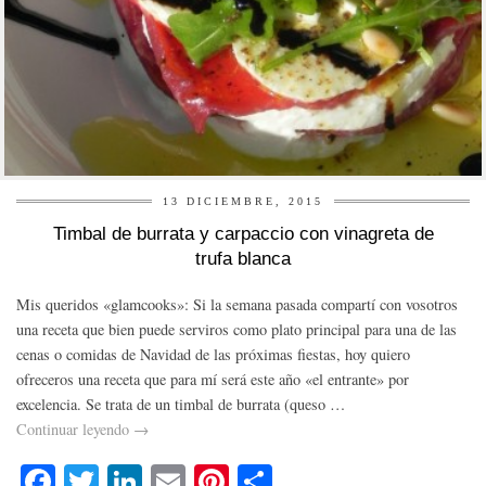
13 DICIEMBRE, 2015
Timbal de burrata y carpaccio con vinagreta de
trufa blanca
Mis queridos «glamcooks»: Si la semana pasada compartí con vosotros
una receta que bien puede serviros como plato principal para una de las
cenas o comidas de Navidad de las próximas fiestas, hoy quiero
ofreceros una receta que para mí será este año «el entrante» por
excelencia. Se trata de un timbal de burrata (queso …
Continuar leyendo
→
Fa
T
Li
E
Pi
C