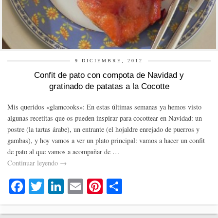
9 DICIEMBRE, 2012
Confit de pato con compota de Navidad y
gratinado de patatas a la Cocotte
Mis queridos «glamcooks»: En estas últimas semanas ya hemos visto
algunas recetitas que os pueden inspirar para cocottear en Navidad: un
postre (la tartas árabe), un entrante (el hojaldre enrejado de puerros y
gambas), y hoy vamos a ver un plato principal: vamos a hacer un confit
de pato al que vamos a acompañar de …
Continuar leyendo
→
Fa
T
Li
E
Pi
C
ce
wi
nk
m
nt
o
bo
tte
ed
ail
er
m