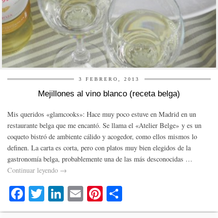
3 FEBRERO, 2013
Mejillones al vino blanco (receta belga)
Mis queridos «glamcooks»: Hace muy poco estuve en Madrid en un
restaurante belga que me encantó. Se llama el «Atelier Belge» y es un
coqueto bistró de ambiente cálido y acogedor, como ellos mismos lo
definen. La carta es corta, pero con platos muy bien elegidos de la
gastronomía belga, probablemente una de las más desconocidas …
Continuar leyendo
→
Fa
T
Li
E
Pi
C
ce
wi
nk
m
nt
o