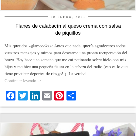
20 ENERO, 2013
Flanes de calabacín al queso crema con salsa
de piquillos
Mis queridos «glamcooks»: Antes que nada, quería agradeceros todos
vuestros mensajes y mimos para desearme una pronta recuperación del
brazo. Hoy hace una semana que me caí patinando sobre hielo con mis
hijos y me hice una pequeña fisura en la cabeza del radio (eso es lo que
tiene practicar deportes de riesgo!!). La verdad …
Continuar leyendo
→
Fa
T
Li
E
Pi
C
ce
wi
nk
m
nt
o
bo
tte
ed
ail
er
m
ok
r
In
es
pa
t
rti