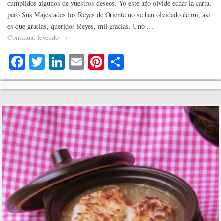
cumplidos algunos de vuestros deseos. Yo este año olvidé echar la carta,
pero Sus Majestades los Reyes de Oriente no se han olvidado de mí, así
es que gracias, queridos Reyes, mil gracias. Uno …
Continuar leyendo
→
Fa
T
Li
E
Pi
C
ce
wi
nk
m
nt
o
bo
tte
ed
ail
er
m
ok
r
In
es
pa
t
rti
r