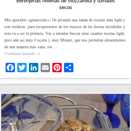
Berenjenas rellenas de mozzarella y tomates
secos
Mis queridos «glamcooks»: Os prometí una tanda de recetas más light y
con verduras, para recuperarnos de los excesos de las fiestas navideñas y
ésta va a ser la primera. Voy a intentar buscar unas cuantas recetas light,
pero aún así muy Cocotte y muy Minute, que nos permitan alimentarnos
de una manera más sana, sin …
Continuar leyendo
→
Fa
T
Li
E
Pi
C
ce
wi
nk
m
nt
o
bo
tte
ed
ail
er
m
ok
r
In
es
pa
t
rti
r