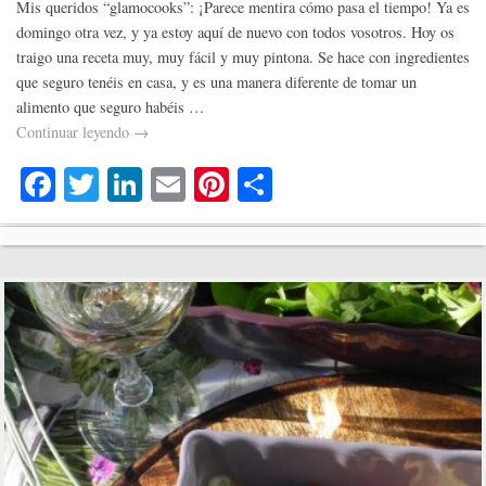
Mis queridos “glamocooks”: ¡Parece mentira cómo pasa el tiempo! Ya es
domingo otra vez, y ya estoy aquí de nuevo con todos vosotros. Hoy os
traigo una receta muy, muy fácil y muy pintona. Se hace con ingredientes
que seguro tenéis en casa, y es una manera diferente de tomar un
alimento que seguro habéis …
Continuar leyendo
→
Fa
T
Li
E
Pi
C
ce
wi
nk
m
nt
o
bo
tte
ed
ail
er
m
ok
r
In
es
pa
t
rti
r