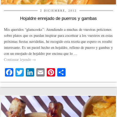
2 DICIEMBRE, 2012
Hojaldre enrejado de puerros y gambas
Mis queridos “glamcooks”: Atendiendo a muchas de vuestras peticiones
sobre platos que os puedan inspirar para cocottear a los vuestros en estas
próximas fiestas navideñas, he recogido esta receta que espero os resulte
interesante. Es un pastel hecho en hojaldre, relleno de puerro y gambas y
con un enrejado de hojaldre por encima que lo …
Continuar leyendo
→
Fa
T
Li
E
Pi
C
ce
wi
nk
m
nt
o
bo
tte
ed
ail
er
m
ok
r
In
es
pa
t
rti
r