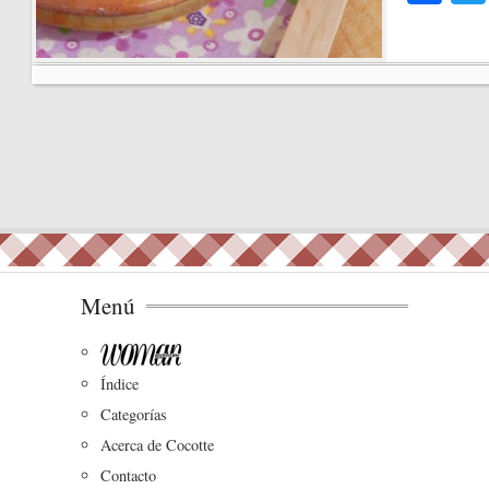
ce
bo
ok
Menú
Índice
Categorías
Acerca de Cocotte
Contacto