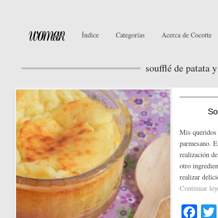
Índice
Categorías
Acerca de Cocotte
soufflé de patata 
So
Mis queridos 
parmesano. Es
realización de
otro ingredien
realizar deli
Continuar le
Fa