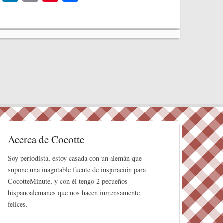
wi
nk
m
nt
o
tte
ed
ail
er
m
r
In
es
pa
t
rti
r
Acerca de Cocotte
Soy periodista, estoy casada con un alemán que
supone una inagotable fuente de inspiración para
CocotteMinute, y con él tengo 2 pequeños
hispanoalemanes que nos hacen inmensamente
felices.