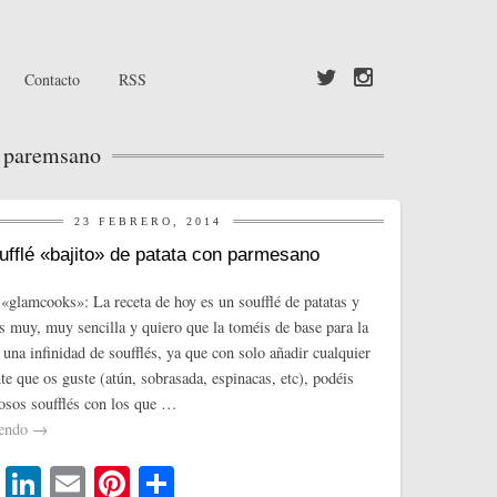
Contacto
RSS
y paremsano
23 FEBRERO, 2014
ufflé «bajito» de patata con parmesano
«glamcooks»: La receta de hoy es un soufflé de patatas y
 muy, muy sencilla y quiero que la toméis de base para la
 una infinidad de soufflés, ya que con solo añadir cualquier
te que os guste (atún, sobrasada, espinacas, etc), podéis
ciosos soufflés con los que …
yendo
→
T
Li
E
Pi
C