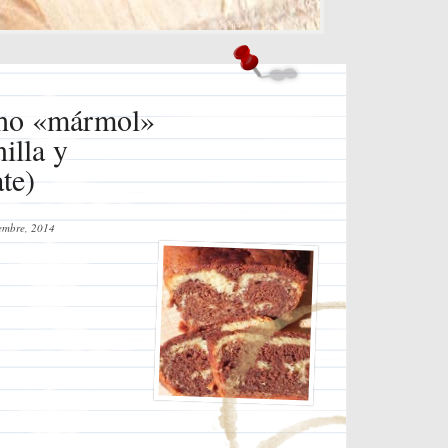
ho «mármol»
nilla y
te)
embre, 2014