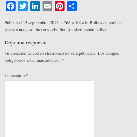
Fa
T
Li
E
Pi
C
ce
wi
nk
m
nt
o
bo
tte
ed
ail
er
m
Published
13 septiembre, 2015
at
768 × 1024
in
Bolitas de puré de
patata con queso, bacon y cebollino (mashed potato puffs)
ok
r
In
es
pa
t
rti
Deja una respuesta
r
Tu dirección de correo electrónico no será publicada.
Los campos
obligatorios están marcados con
*
Comentario
*