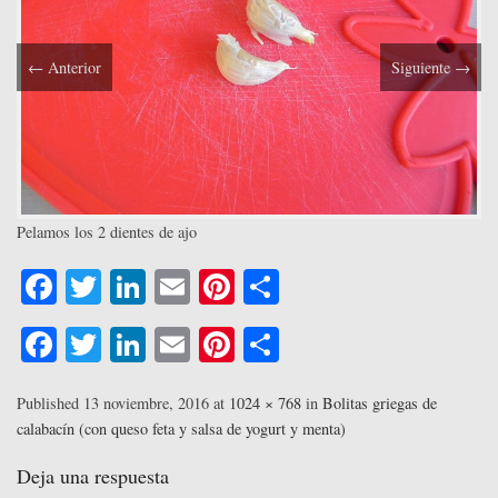
←
Anterior
Siguiente
→
Pelamos los 2 dientes de ajo
Fa
T
Li
E
Pi
C
ce
wi
nk
m
nt
o
Fa
T
Li
E
Pi
C
bo
tte
ed
ail
er
m
ce
wi
nk
m
nt
o
ok
r
In
es
pa
bo
tte
ed
ail
er
m
Published
13 noviembre, 2016
at
1024 × 768
in
Bolitas griegas de
t
rti
calabacín (con queso feta y salsa de yogurt y menta)
ok
r
In
es
pa
r
t
rti
Deja una respuesta