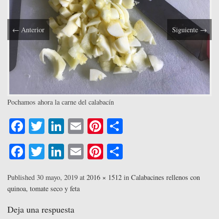
←
Anterior
Siguiente
→
Pochamos ahora la carne del calabacín
Fa
T
Li
E
Pi
C
ce
wi
nk
m
nt
o
Fa
T
Li
E
Pi
C
bo
tte
ed
ail
er
m
ce
wi
nk
m
nt
o
ok
r
In
es
pa
bo
tte
ed
ail
er
m
Published
30 mayo, 2019
at
2016 × 1512
in
Calabacines rellenos con
t
rti
quinoa, tomate seco y feta
ok
r
In
es
pa
r
t
rti
Deja una respuesta