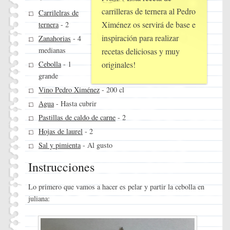
carrilleras de ternera al Pedro
Carrilelras de
Ximénez os servirá de base e
ternera
- 2
inspiración para realizar
Zanahorias
- 4
medianas
recetas deliciosas y muy
Cebolla
- 1
originales!
grande
Vino Pedro Ximénez
- 200 cl
Agua
- Hasta cubrir
Pastillas de caldo de carne
- 2
Hojas de laurel
- 2
Sal y pimienta
- Al gusto
Instrucciones
Lo primero que vamos a hacer es pelar y partir la cebolla en
juliana: