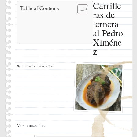
Carrille
Carrilleras
Table of Contents
ras de
de ternera
al Pedro
ternera
Ximénez
al Pedro
Ingredientes
Instrucciones
Ximéne
z
By
rosalia
14 junio, 2020
Vais a necesitar: