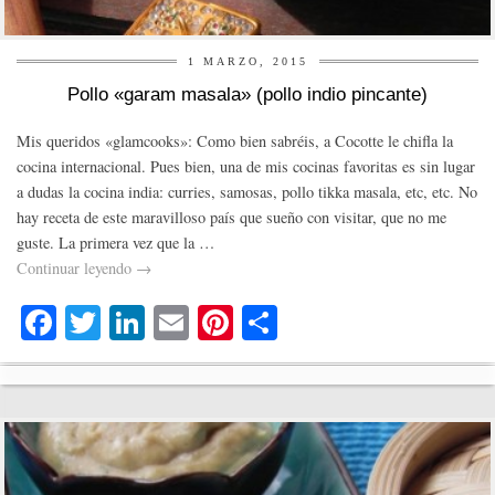
1 MARZO, 2015
Pollo «garam masala» (pollo indio pincante)
Mis queridos «glamcooks»: Como bien sabréis, a Cocotte le chifla la
cocina internacional. Pues bien, una de mis cocinas favoritas es sin lugar
a dudas la cocina india: curries, samosas, pollo tikka masala, etc, etc. No
hay receta de este maravilloso país que sueño con visitar, que no me
guste. La primera vez que la …
Continuar leyendo
→
Fa
T
Li
E
Pi
C
ce
wi
nk
m
nt
o
bo
tte
ed
ail
er
m
ok
r
In
es
pa
t
rti