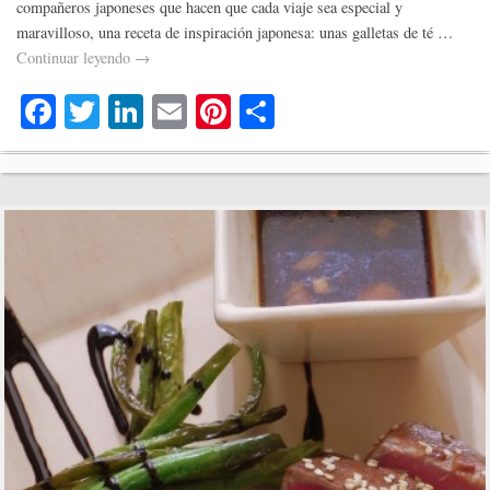
compañeros japoneses que hacen que cada viaje sea especial y
maravilloso, una receta de inspiración japonesa: unas galletas de té …
Continuar leyendo
→
Fa
T
Li
E
Pi
C
ce
wi
nk
m
nt
o
bo
tte
ed
ail
er
m
ok
r
In
es
pa
t
rti
r