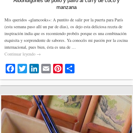
Albondigones de pollo y pavo al curry de coco y
manzana
Mis queridos «glamcooks»: A puntito de salir por la puerta para París
(esta semana paso allí un par de días), os dejo esta deliciosa receta de
inspiración india que os recomiendo probéis porque es una combinación
exquisita y sorprendente de sabores. Ya conocéis mi pasión por la cocina
internacional, pues bien, ésta es una de …
Continuar leyendo
→
Fa
T
Li
E
Pi
C
ce
wi
nk
m
nt
o
bo
tte
ed
ail
er
m
ok
r
In
es
pa
t
rti
r