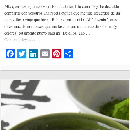
Mis queridos «glamcooks»: En un día tan frío como hoy, he decidido
compartir con vosotros una receta exótica que me trae recuerdos de un
maravilloso viaje que hice a Bali con mi marido. Allí descubrí, entre
otras muchísimas cosas que me fascinaron, un mundo de sabores (y
colores) totalmente nuevo para mí. De ellos, uno …
Continuar leyendo
→
Fa
T
Li
E
Pi
C
ce
wi
nk
m
nt
o
bo
tte
ed
ail
er
m
ok
r
In
es
pa
t
rti
r