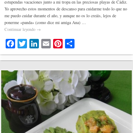
estupendas vacaciones junto a mi tropa en las preciosas playas de Cádiz.
Yo aprovecho estos momentos de descanso para cuidarme todo lo que no
me puedo cuidar durante el año, y aunque no os lo creáis, lejos de
ponerme «panda» (como dice mi amiga Ana) …
Continuar leyendo
→
Fa
T
Li
E
Pi
C
ce
wi
nk
m
nt
o
bo
tte
ed
ail
er
m
ok
r
In
es
pa
t
rti
r