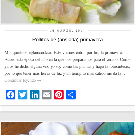
16 MARZO, 2014
Rollitos de (ansiada) primavera
Mis queridos «glamcooks»: Este viernes entra, por fin, la primavera.
Adoro esta época del año en la que nos preparamos para el verano. Como
ya os he dicho alguna vez, yo soy como las plantas y hago la fotosíntesis,
por lo que tener más horas de luz y un tiempito más cálido me da la …
Continuar leyendo
→
Fa
T
Li
E
Pi
C
ce
wi
nk
m
nt
o
bo
tte
ed
ail
er
m
ok
r
In
es
pa
t
rti