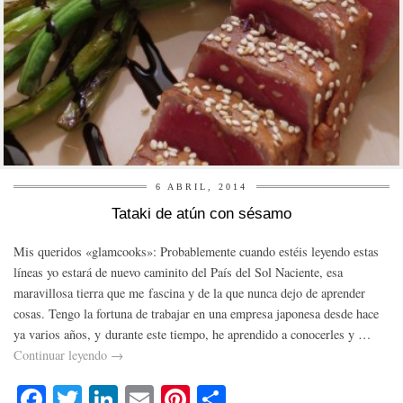
6 ABRIL, 2014
Tataki de atún con sésamo
Mis queridos «glamcooks»: Probablemente cuando estéis leyendo estas
líneas yo estará de nuevo caminito del País del Sol Naciente, esa
maravillosa tierra que me fascina y de la que nunca dejo de aprender
cosas. Tengo la fortuna de trabajar en una empresa japonesa desde hace
ya varios años, y durante este tiempo, he aprendido a conocerles y …
Continuar leyendo
→
Fa
T
Li
E
Pi
C