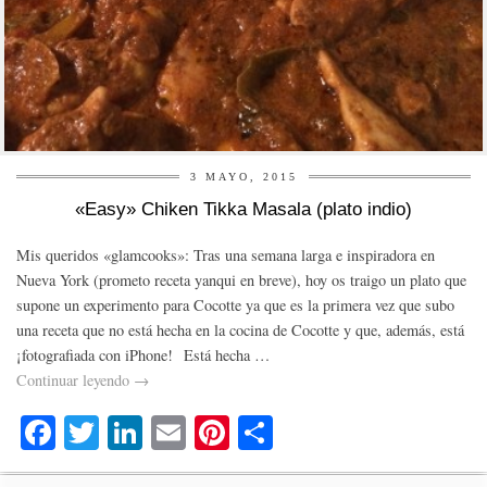
3 MAYO, 2015
«Easy» Chiken Tikka Masala (plato indio)
Mis queridos «glamcooks»: Tras una semana larga e inspiradora en
Nueva York (prometo receta yanqui en breve), hoy os traigo un plato que
supone un experimento para Cocotte ya que es la primera vez que subo
una receta que no está hecha en la cocina de Cocotte y que, además, está
¡fotografiada con iPhone! Está hecha …
Continuar leyendo
→
Fa
T
Li
E
Pi
C
ce
wi
nk
m
nt
o