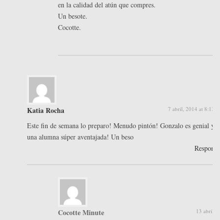
en la calidad del atún que compres.
Un besote.
Cocotte.
Katia Rocha
7 abril, 2014 at 8:13 
Este fin de semana lo preparo! Menudo pintón! Gonzalo es genial y t
una alumna súper aventajada! Un beso
Respond
Cocotte Minute
13 abril, 