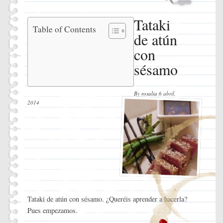
Tataki
Tataki
Table of Contents
de atún
de atún
con
con
sésamo
sésamo
Ingredientes
Instrucciones
By
rosalia
6 abril,
2014
Tataki de atún con sésamo. ¿Queréis aprender a hacerla?
Pues empezamos.