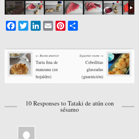
Fa
T
Li
E
Pi
C
ce
wi
nk
m
nt
o
bo
tte
ed
ail
er
m
Post
ok
r
In
es
pa
← Receta anterior
Siguiente receta →
t
rti
Tarta fina de
Cebollitas
navigation
manzana (en
glaseadas
r
hojaldre)
(guarnición)
10 Responses to Tataki de atún con
sésamo