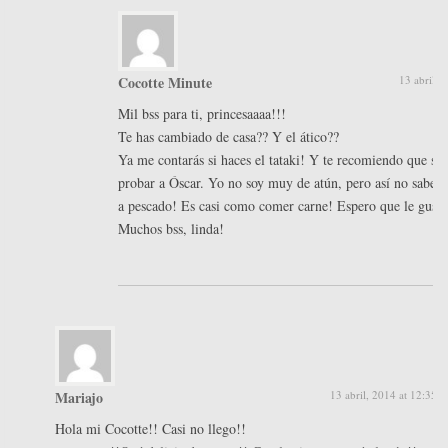
Cocotte Minute
13 abril, 
Mil bss para ti, princesaaaa!!!
Te has cambiado de casa?? Y el ático??
Ya me contarás si haces el tataki! Y te recomiendo que se 
probar a Óscar. Yo no soy muy de atún, pero así no sabe 
a pescado! Es casi como comer carne! Espero que le guste
Muchos bss, linda!
Mariajo
13 abril, 2014 at 12:35 
Hola mi Cocotte!! Casi no llego!!