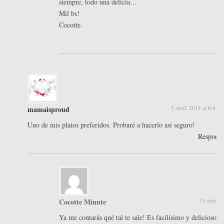
siempre, todo una delicia…
Mil bs!
Cocotte.
mamaisproud
7 abril, 2014 at 6:41 
Uno de mis platos preferidos. Probaré a hacerlo así seguro!
Respond
Cocotte Minute
13 abril, 
Ya me contarás qué tal te sale! Es facilísimo y delicioso! 