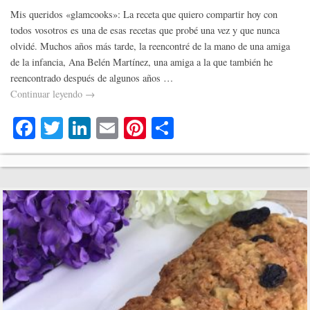
Mis queridos «glamcooks»: La receta que quiero compartir hoy con
todos vosotros es una de esas recetas que probé una vez y que nunca
olvidé. Muchos años más tarde, la reencontré de la mano de una amiga
de la infancia, Ana Belén Martínez, una amiga a la que también he
reencontrado después de algunos años …
Continuar leyendo
→
Fa
T
Li
E
Pi
C
ce
wi
nk
m
nt
o
bo
tte
ed
ail
er
m
ok
r
In
es
pa
t
rti
r