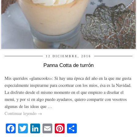
12 DICIEMBRE, 2016
Panna Cotta de turrón
Mis queridos «glamcooks»: Si hay una época del año en la que me gusta
especialmente inspirarme para cocottear con los míos, ésa es la Navidad.
La disfruto desde el mismo momento en el que empiezo a diseñar el
menú, y por si en algo puedo ayudaros, quiero compartir con vosotros
algunas de las ideas que …
Continuar leyendo
→
Fa
T
Li
E
Pi
C