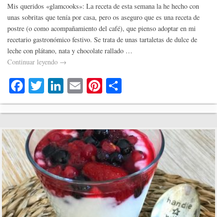
Mis queridos «glamcooks»: La receta de esta semana la he hecho con
unas sobritas que tenía por casa, pero os aseguro que es una receta de
postre (o como acompañamiento del café), que pienso adoptar en mi
recetario gastronómico festivo. Se trata de unas tartaletas de dulce de
leche con plátano, nata y chocolate rallado …
Continuar leyendo
→
Fa
T
Li
E
Pi
C
ce
wi
nk
m
nt
o
bo
tte
ed
ail
er
m
ok
r
In
es
pa
t
rti
r