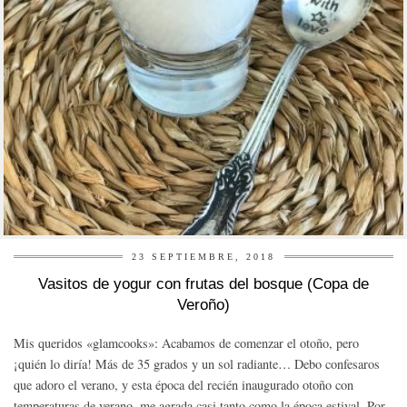
23 SEPTIEMBRE, 2018
Vasitos de yogur con frutas del bosque (Copa de
Veroño)
Mis queridos «glamcooks»: Acabamos de comenzar el otoño, pero
¡quién lo diría! Más de 35 grados y un sol radiante… Debo confesaros
que adoro el verano, y esta época del recién inaugurado otoño con
temperaturas de verano, me agrada casi tanto como la época estival. Por