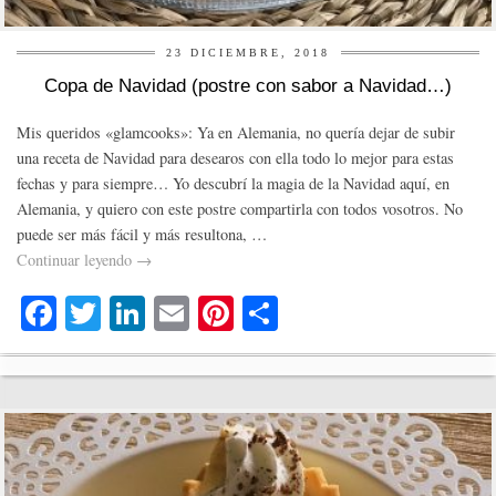
23 DICIEMBRE, 2018
Copa de Navidad (postre con sabor a Navidad…)
Mis queridos «glamcooks»: Ya en Alemania, no quería dejar de subir
una receta de Navidad para desearos con ella todo lo mejor para estas
fechas y para siempre… Yo descubrí la magia de la Navidad aquí, en
Alemania, y quiero con este postre compartirla con todos vosotros. No
puede ser más fácil y más resultona, …
Continuar leyendo
→
Fa
T
Li
E
Pi
C
ce
wi
nk
m
nt
o
bo
tte
ed
ail
er
m
ok
r
In
es
pa
t
rti
r