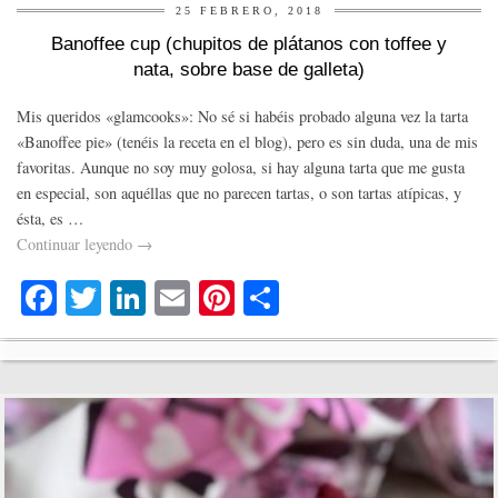
25 FEBRERO, 2018
Banoffee cup (chupitos de plátanos con toffee y
nata, sobre base de galleta)
Mis queridos «glamcooks»: No sé si habéis probado alguna vez la tarta
«Banoffee pie» (tenéis la receta en el blog), pero es sin duda, una de mis
favoritas. Aunque no soy muy golosa, si hay alguna tarta que me gusta
en especial, son aquéllas que no parecen tartas, o son tartas atípicas, y
ésta, es …
Continuar leyendo
→
Fa
T
Li
E
Pi
C
ce
wi
nk
m
nt
o
bo
tte
ed
ail
er
m
ok
r
In
es
pa
t
rti
r