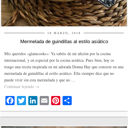
18 MARZO, 2018
Mermelada de guindillas al estilo asiático
Mis queridos «glamcooks»: Ya sabéis de mi afición por la cocina
internacional, y en especial por la cocina asiática. Pues bien, hoy os
traigo una receta inspirada en mi adorada Donna Hay que consiste en una
mermelada de guindillas al estilo asiático. Ella siempre dice que no
puede vivir sin esta mermelada y que no …
Continuar leyendo
→
Fa
T
Li
E
Pi
C
ce
wi
nk
m
nt
o
bo
tte
ed
ail
er
m
ok
r
In
es
pa