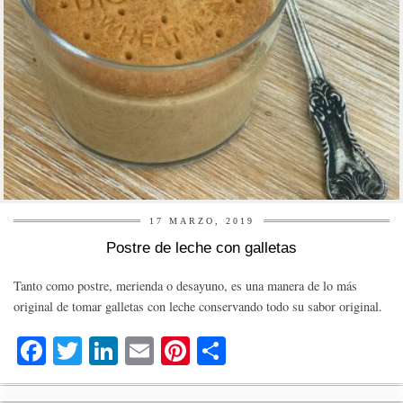
17 MARZO, 2019
Postre de leche con galletas
Tanto como postre, merienda o desayuno, es una manera de lo más
original de tomar galletas con leche conservando todo su sabor original.
Fa
T
Li
E
Pi
C
ce
wi
nk
m
nt
o