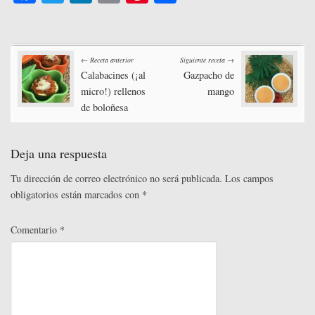
ce
wi
nk
m
nt
o
bo
tte
ed
ail
er
m
Post
ok
r
In
es
pa
← Receta anterior
Siguiente receta →
t
rti
Calabacines (¡al
Gazpacho de
navigation
micro!) rellenos
mango
r
de boloñesa
Deja una respuesta
Tu dirección de correo electrónico no será publicada.
Los campos
obligatorios están marcados con
*
Comentario
*