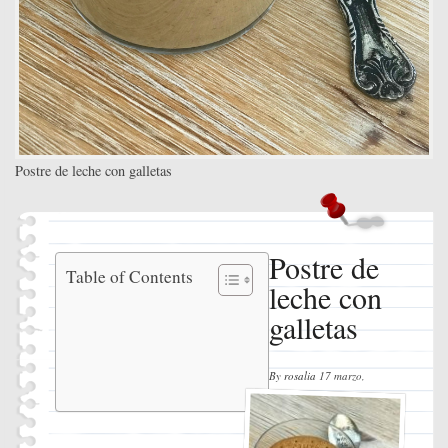
Postre de leche con galletas
Postre de
Postre
Table of Contents
leche con
de
leche
galletas
con
galletas
Ingredientes
By
rosalia
17 marzo,
Instrucciones
2019