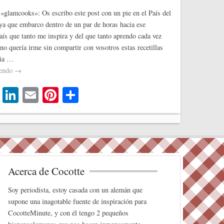
«glamcooks»: Os escribo este post con un pie en el País del
 ya que embarco dentro de un par de horas hacia ese
aís que tanto me inspira y del que tanto aprendo cada vez
no quería irme sin compartir con vosotros estas recetillas
cia …
yendo
→
T
Li
E
Pi
C
wi
nk
m
nt
o
tte
ed
ail
er
m
r
In
es
pa
t
rti
Acerca de Cocotte
r
Soy periodista, estoy casada con un alemán que
supone una inagotable fuente de inspiración para
CocotteMinute, y con él tengo 2 pequeños