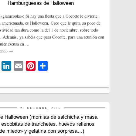
Hamburguesas de Halloween
r
«glamcooks»: Si hay una fiesta que a Cocotte le divierte,
a americanada, es Halloween. Creo que le quita un poco de
estividad tan dura como la del 1 de noviembre, sobre todo
s. Además, ya sabéis que para Cocotte, para una reunión con
uier excusa en …
yendo
→
T
Li
E
Pi
C
wi
nk
m
nt
o
tte
ed
ail
er
m
r
In
es
pa
t
rti
25 OCTUBRE, 2015
r
e Halloween (momias de salchicha y masa
, escobitas de tranchetes, huevos rellenos
de miedo» y gelatina con sorpresa…)