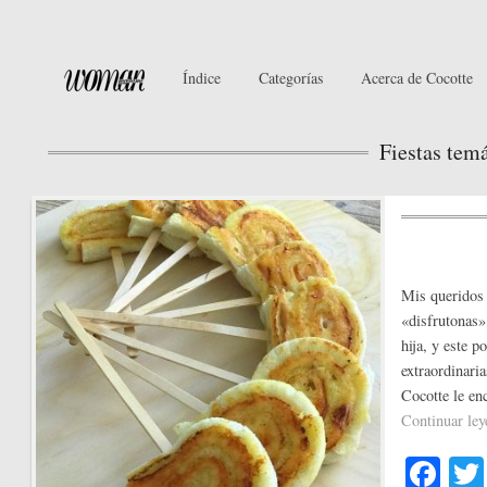
Índice
Categorías
Acerca de Cocotte
Fiestas temá
Mis queridos 
«disfrutonas»
hija, y este p
extraordinaria
Cocotte le en
Continuar le
Fa