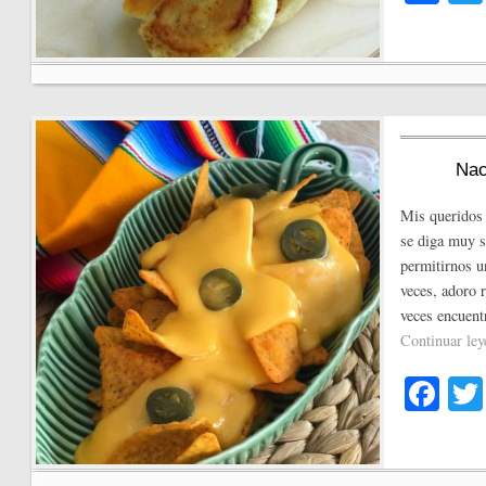
ce
bo
ok
Nac
Mis queridos 
se diga muy s
permitirnos u
veces, adoro r
veces encuent
Continuar le
Fa
ce
bo