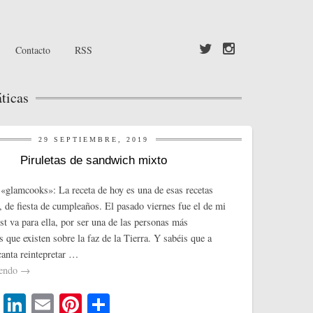
Contacto
RSS
ticas
29 SEPTIEMBRE, 2019
Piruletas de sandwich mixto
«glamcooks»: La receta de hoy es una de esas recetas
, de fiesta de cumpleaños. El pasado viernes fue el de mi
ost va para ella, por ser una de las personas más
s que existen sobre la faz de la Tierra. Y sabéis que a
canta reintepretar …
yendo
→
T
Li
E
Pi
C