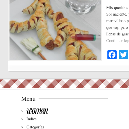
Mis queridos 
Sol naciente,
maravilloso p
que voy, pero 
llenas de gra
Continuar le
Fa
ce
bo
ok
Menú
Índice
Categorías