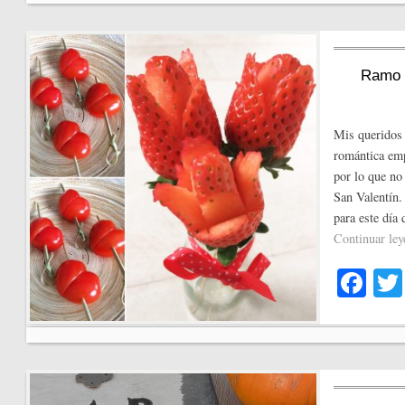
ok
Ramo d
Mis queridos 
romántica emp
por lo que no
San Valentín.
para este día
Continuar le
Fa
ce
bo
ok