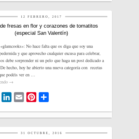
r
In
es
pa
t
rti
12 FEBRERO, 2017
r
e fresas en flor y corazones de tomatitos
(especial San Valentín)
«glamcooks»: No hace falta que os diga que soy una
edernida y que aprovecho cualquier excusa para celebrar,
 os debe sorprender ni un pelo que haga un post dedicado a
 De hecho, hoy he abierto una nueva categoría con recetas
 que podéis ver en …
yendo
→
T
Li
E
Pi
C
wi
nk
m
nt
o
tte
ed
ail
er
m
r
In
es
pa
t
rti
31 OCTUBRE, 2016