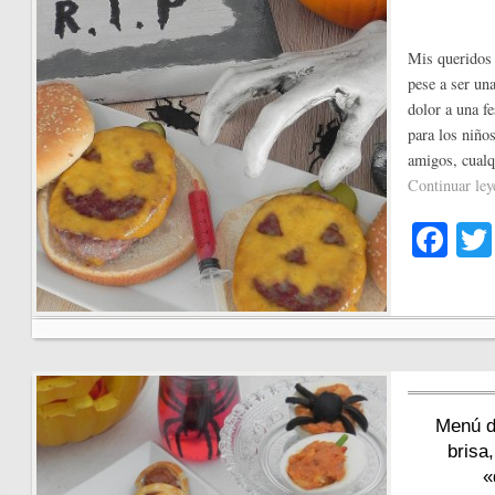
Mis queridos 
pese a ser un
dolor a una f
para los niño
amigos, cualq
Continuar le
Fa
ce
bo
ok
Menú d
brisa
«