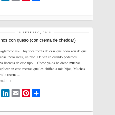
wi
nk
m
nt
o
tte
ed
ail
er
m
r
In
es
pa
t
rti
18 FEBRERO, 2018
r
hos con queso (con crema de cheddar)
«glamcooks»: Hoy toca receta de esas que nooo son de que
anas, pero ricas, un rato. De vez en cuando podemos
na licencia de este tipo… Como ya os he dicho muchas
eplicar en casa recetas que les chiflan a mis hijos, Muchas
ro la receta …
yendo
→
T
Li
E
Pi
C
wi
nk
m
nt
o
tte
ed
ail
er
m