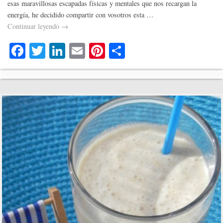
esas maravillosas escapadas físicas y mentales que nos recargan la
energía, he decidido compartir con vosotros esta …
Continuar leyendo
→
Fa
T
Li
E
Pi
C
ce
wi
nk
m
nt
o
bo
tte
ed
ail
er
m
ok
r
In
es
pa
t
rti
r