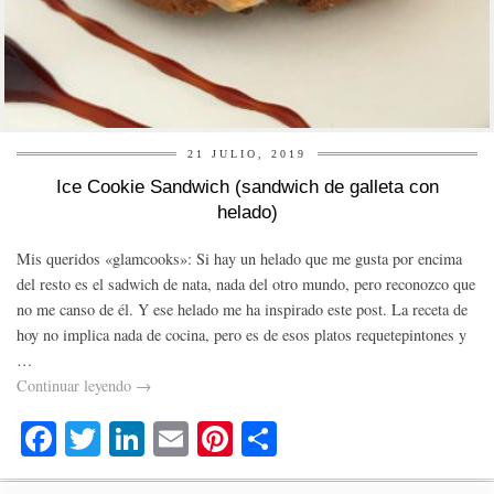
21 JULIO, 2019
Ice Cookie Sandwich (sandwich de galleta con
helado)
Mis queridos «glamcooks»: Si hay un helado que me gusta por encima
del resto es el sadwich de nata, nada del otro mundo, pero reconozco que
no me canso de él. Y ese helado me ha inspirado este post. La receta de
hoy no implica nada de cocina, pero es de esos platos requetepintones y
…
Continuar leyendo
→
Fa
T
Li
E
Pi
C
ce
wi
nk
m
nt
o