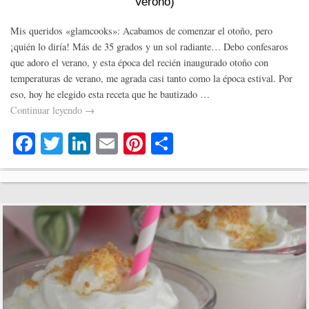
Veroño)
Mis queridos «glamcooks»: Acabamos de comenzar el otoño, pero
¡quién lo diría! Más de 35 grados y un sol radiante… Debo confesaros
que adoro el verano, y esta época del recién inaugurado otoño con
temperaturas de verano, me agrada casi tanto como la época estival. Por
eso, hoy he elegido esta receta que he bautizado …
Continuar leyendo
→
Fa
T
Li
E
Pi
C
ce
wi
nk
m
nt
o
bo
tte
ed
ail
er
m
ok
r
In
es
pa
t
rti
r