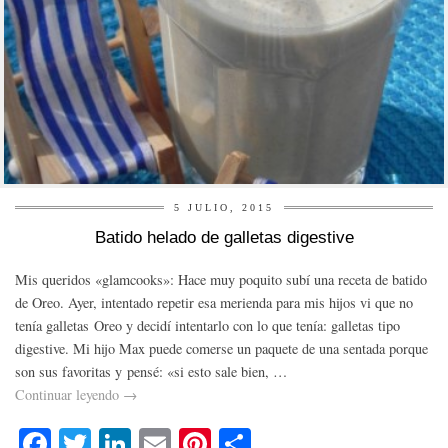
5 JULIO, 2015
Batido helado de galletas digestive
Mis queridos «glamcooks»: Hace muy poquito subí una receta de batido
de Oreo. Ayer, intentado repetir esa merienda para mis hijos vi que no
tenía galletas Oreo y decidí intentarlo con lo que tenía: galletas tipo
digestive. Mi hijo Max puede comerse un paquete de una sentada porque
son sus favoritas y pensé: «si esto sale bien, …
Continuar leyendo
→
Fa
T
Li
E
Pi
C