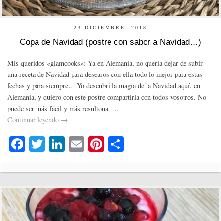
23 DICIEMBRE, 2018
Copa de Navidad (postre con sabor a Navidad…)
Mis queridos «glamcooks»: Ya en Alemania, no quería dejar de subir
una receta de Navidad para desearos con ella todo lo mejor para estas
fechas y para siempre… Yo descubrí la magia de la Navidad aquí, en
Alemania, y quiero con este postre compartirla con todos vosotros. No
puede ser más fácil y más resultona, …
Continuar leyendo
→
Fa
T
Li
E
Pi
C
ce
wi
nk
m
nt
o
bo
tte
ed
ail
er
m
ok
r
In
es
pa
t
rti