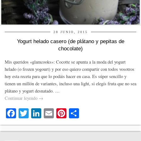
28 JUNIO, 2015
Yogurt helado casero (de plátano y pepitas de
chocolate)
Mis queridos «glamcooks»: Cocotte se apunta a la moda del yogurt
helado (o frozen yogourt) y por eso quiero compartir con todos vosotros
hoy esta receta para que lo podáis hacer en casa. Es súper sencillo y
tienen un millón de variantes, incluso una light, si elegís fruta que no sea
plátano y yogurt desnatado. …
Continuar leyendo
→
Fa
T
Li
E
Pi
C
ce
wi
nk
m
nt
o
bo
tte
ed
ail
er
m