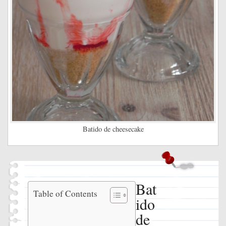
Batido de cheesecake
Bat
Batido de
Table of Contents
ido
cheesecake
Ingredientes
de
Instrucciones