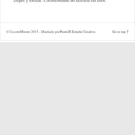
crepes y tortitas. CocotteMinute no existiría sin ellos.
© CocotteMinute 2015 - Diseñado por
PuntoJS Estudio Creativo
.
Go to top ↑