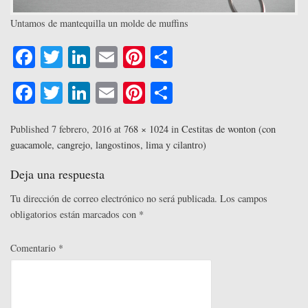
Untamos de mantequilla un molde de muffins
Fa
T
Li
E
Pi
C
ce
wi
nk
m
nt
o
Fa
T
Li
E
Pi
C
bo
tte
ed
ail
er
m
ce
wi
nk
m
nt
o
ok
r
In
es
pa
bo
tte
ed
ail
er
m
Published
7 febrero, 2016
at
768 × 1024
in
Cestitas de wonton (con
t
rti
guacamole, cangrejo, langostinos, lima y cilantro)
ok
r
In
es
pa
r
t
rti
Deja una respuesta
r
Tu dirección de correo electrónico no será publicada.
Los campos
obligatorios están marcados con
*
Comentario
*