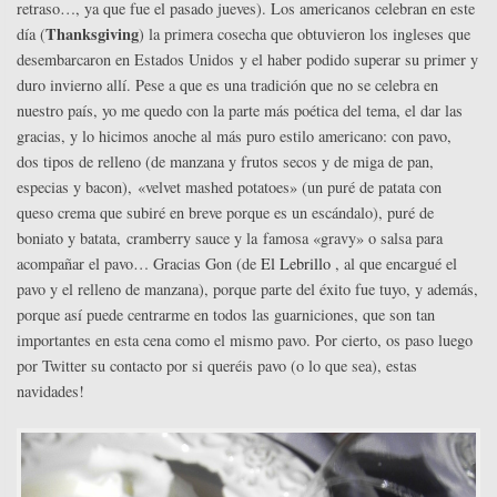
retraso…, ya que fue el pasado jueves). Los americanos celebran en este
Thanksgiving
día (
) la primera cosecha que obtuvieron los ingleses que
desembarcaron en Estados Unidos y el haber podido superar su primer y
duro invierno allí. Pese a que es una tradición que no se celebra en
nuestro país, yo me quedo con la parte más poética del tema, el dar las
gracias, y lo hicimos anoche al más puro estilo americano: con pavo,
dos tipos de relleno (de manzana y frutos secos y de miga de pan,
especias y bacon), «velvet mashed potatoes» (un puré de patata con
queso crema que subiré en breve porque es un escándalo), puré de
boniato y batata, cramberry sauce y la famosa «gravy» o salsa para
acompañar el pavo… Gracias Gon (de
El Lebrillo
, al que encargué el
pavo y el relleno de manzana), porque parte del éxito fue tuyo, y además,
porque así puede centrarme en todos las guarniciones, que son tan
importantes en esta cena como el mismo pavo. Por cierto, os paso luego
por Twitter su contacto por si queréis pavo (o lo que sea), estas
navidades!