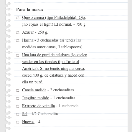
Para la masa:
Queso crema (tipo Philadelphia). Ojo,
¡no cojáis el light! El normal.
- 750 g.
Azucar
- 250 g.
Harina
- 3 cucharadas (si tenéis las
medidas americanas, 3 tablespoons)
Una lata de puré de calabaza (lo suelen
vender en las tiendas tipo Taste of
América). Si no tenéis ninguna cerca,
coced 400 g. de calabaza y haced con
ella un puré.
Canela molida
- 2 cucharaditas
Jengibre molido
- 1 cucharadita
Extracto de vainilla
- 1 cucharada
Sal
- 1/2 Cucharadita
Huevos
- 4