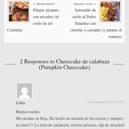
Post
ok
r
In
es
pa
← Receta anterior
Siguiente receta →
t
rti
Patatas picantes
Solomillo de
navigation
con níscalos (al
cerdo al Pedro
r
estilo de mi
Ximénez con
Carmela)
ciruelas y castañas (y patatas al
romero)
2 Responses to Cheescake de calabaza
(Pumpkin Cheescake)
Lidia
30 noviembre, 2014 at 11:33 
Buenas noches,
Me encanta su blog. He hecho un montón de las recetas y siempre so
un éxito!!! La tarta de zanahoria, tortitas princess, dip de alcachofas,