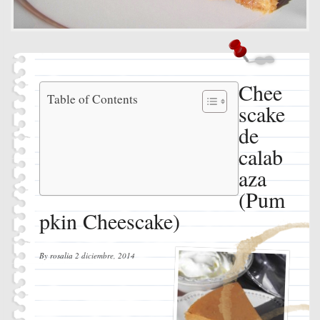
Chee
Cheescake
Table of Contents
scake
de
calabaza
de
(Pumpkin
calab
Cheescake)
Ingredientes
aza
Instrucciones
(Pum
pkin Cheescake)
By
rosalia
2 diciembre, 2014