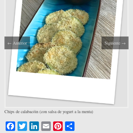
←
Anterior
Siguiente
→
Chips de calabacóin (con salsa de yogurt a la menta)
Fa
T
Li
E
Pi
C